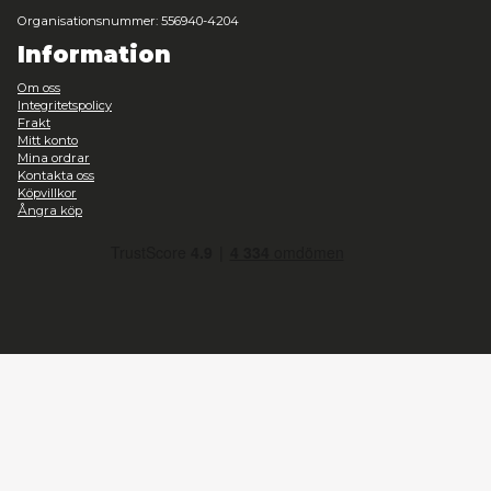
NECA, Hot Toys och Sideshow Collectibles
Självklart hittar du de bästa tillverkarna av actionfigurer och 
hos oss. I vårt sortiment ingår alla de stora namnen som NECA, 
Sideshow Collectibles.
Vi har även en hel del fantastiska Star Wars-statyer från Kotob
Wars Black Series actionfigurer från Hasbro samt Harry Potter t
Noble Collections.
Ständigt växande sortiment av samlarprylar
Vi strävar efter att ha ett så brett och bra sortiment som möjligt 
actionfigurer och samlarfigurer till små och roliga leksaker. Men
fortfarande en relativt nystartad butik där sortimentet fortfar
du är ute efter något som du inte hittar i vår butik så skulle vi 
uppskatta om du hörde av dig till oss. Det mesta går oftast att le
Tillsammans med alla er samlare, nördar och annat underbart fo