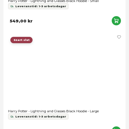
Nödvändig
Snart slut
Inställningar
Statistik
Marknadsföring
Tillåt alla
Harry Potter - Gryffindor Logo Black Hoodie - X-Large
Tillåt urval
Leveranstid: 1-3 arbetsdagar
Avvisa
389,00 kr