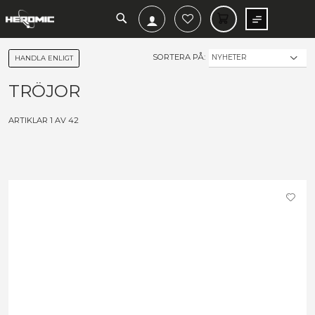
SEARCH
MIN V
SORTERA PÅ:
HANDLA ENLIGT
TRÖJOR
ARTIKLAR
1
AV
42