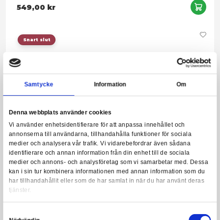
Harry Potter - Ravenclaw Logo Black Hoodie - Large
Leveranstid: 1-3 arbetsdagar
299,00 kr
Snart slut