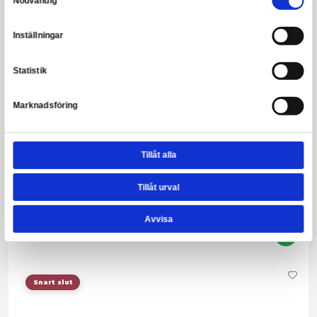
Harry Potter - Hufflepuff Logo Yellow Hoodie - X-Large
Leveranstid: 1-3 arbetsdagar
389,00 kr
Snart slut