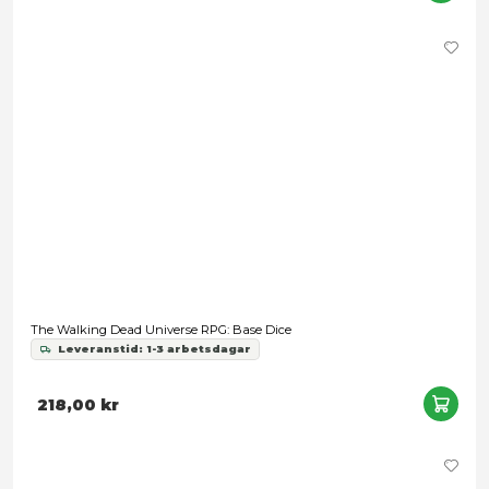
Lord of the Rings RPG 5E: Ruins of Eriador
Leveranstid: 1-3 arbetsdagar
389,00 kr