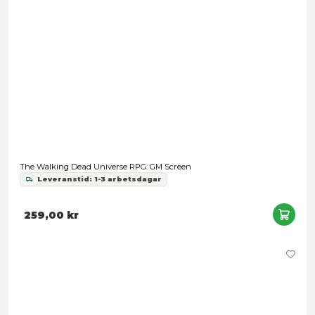
Lord of the Rings RPG 5E: Tales From Eriador
Leveranstid: 1-3 arbetsdagar
389,00 kr