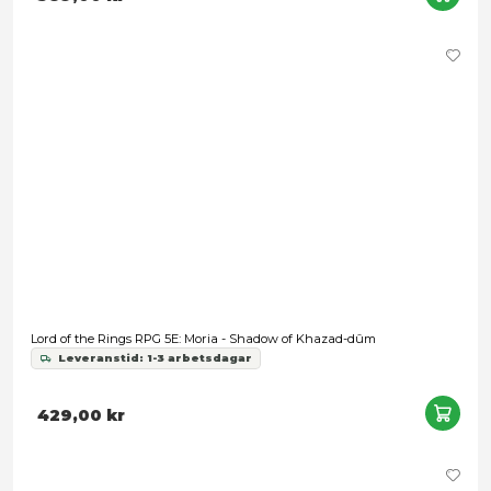
Samtycke
Information
The One Ring: Starter Set
Leveranstid: 1-3 arbetsdagar
Denna webbplats använder cookies
469,00 kr
Vi använder enhetsidentifierare för att anpassa innehållet
annonserna till användarna, tillhandahålla funktioner för s
medier och analysera vår trafik. Vi vidarebefordrar även 
identifierare och annan information från din enhet till de s
medier och annons- och analysföretag som vi samarbetar
kan i sin tur kombinera informationen med annan informat
har tillhandahållit eller som de har samlat in när du har a
tjänster.
Samtyckesval