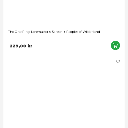
Lord of the Rings RPG 5E: Loremaster Screen + Peoples of Wi
229,00 kr
Förbokning