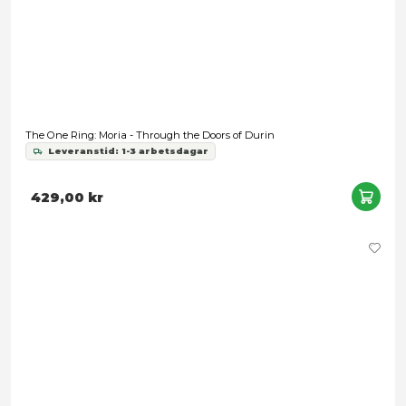
The One Ring: Starter Set - Over Hill and Under Hill
Leveranstid: 1-3 arbetsdagar
239,00 kr