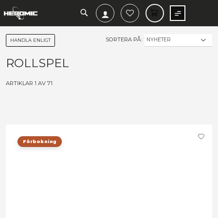
SEARCH
MIN V
SORTERA PÅ:
HANDLA ENLIGT
ROLLSPEL
ARTIKLAR
1
AV
71
Förbokning