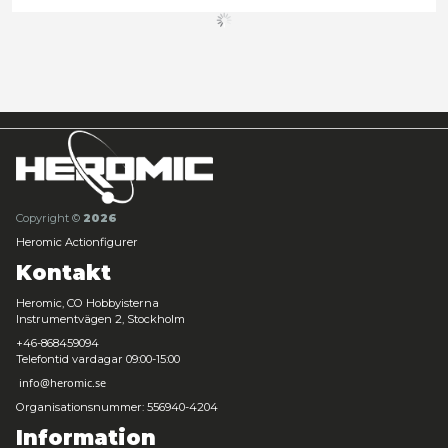
Dune: Imperium (EN)
Leveranstid: 1-3 arbetsdagar
649,00 kr