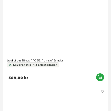
Nödvändig
Inställningar
Statistik
The One Ring: Core Rulebook
Leveranstid: 1-3 arbetsdagar
Marknadsföring
499,00 kr
Tillåt alla
Tillåt urval
Avvisa