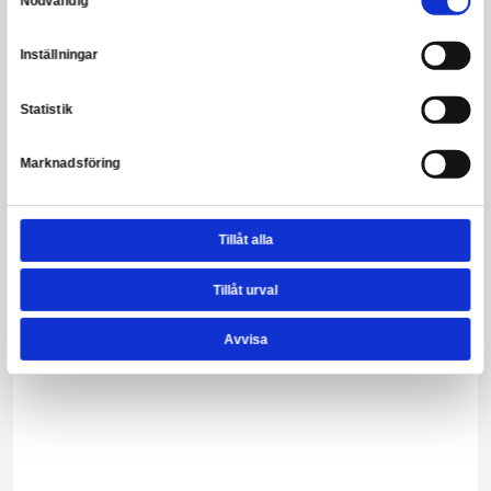
The One Ring: Black Dice Set
Leveranstid: 1-3 arbetsdagar
209,00 kr