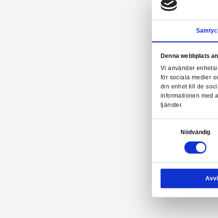
Denn
Vi a
för 
din 
info
tjäns
Samtyck