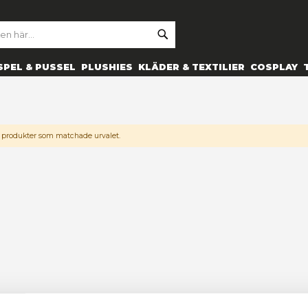
SE
ARCH
ES
PRYLAR
SPEL & PUSSEL
PLUSHIES
KLÄDER 
ICTIME
Vi kan inte hitta produkter som matchade urvalet.