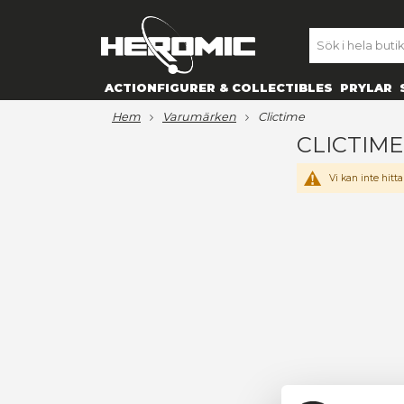
SE
ACTIONFIGURER & COLLECTIBL
hem
varumärken
clictime
CL