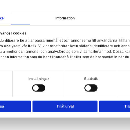
Samtycke
Information
a webbplats använder cookies
nvänder enhetsidentifierare för att anpassa innehållet och ann
sociala medier och analysera vår trafik. Vi vidarebefordrar äve
enhet till de sociala medier och annons- och analysföretag so
rmationen med annan information som du har tillhandahållit el
ter.
esval