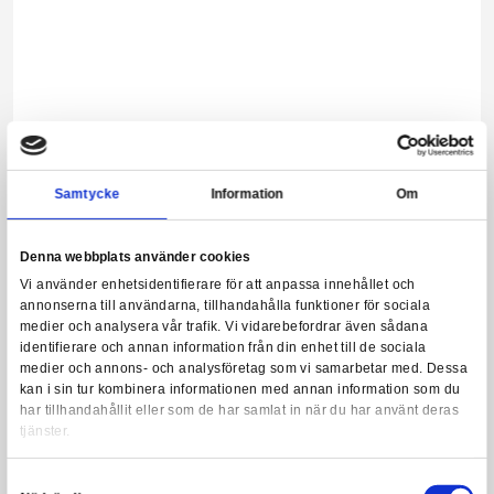
Harry Potter - Hufflepuff Necktie Woven
Leveranstid: 1-2 veckor
249,00 kr