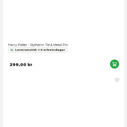
Avvisa
Harry Potter - Slytherin Kids Necktie Woven
Leveranstid: 1-3 arbetsdagar
239,00 kr
Snart slut