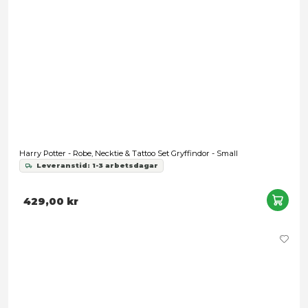
har tillhandahållit eller som de har samlat in när du har a
tjänster.
Samtyckesval
Nödvändig
Harry Potter - Gryffindor Kids Necktie Woven
Inställningar
Leveranstid: 1-3 arbetsdagar
239,00 kr
Statistik
Marknadsföring
Snart slut
Tillåt alla
Tillåt urval