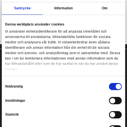
- Slips med vävd logotyp från Harry Potter-filmerna
- Material: 100% mikrofiber
Harry Potter - Hufflepuff Necktie Woven
- Storlek: 152 x 6,8 cm
Samtycke
Information
Harry potter slips från Cinereplicas!
Denna webbplats använder cookies
Vi använder enhetsidentifierare för att anpassa innehållet
annonserna till användarna, tillhandahålla funktioner för s
medier och analysera vår trafik. Vi vidarebefordrar även 
identifierare och annan information från din enhet till de s
medier och annons- och analysföretag som vi samarbetar
kan i sin tur kombinera informationen med annan informat
har tillhandahållit eller som de har samlat in när du har a
tjänster.
Copyright ©
2026