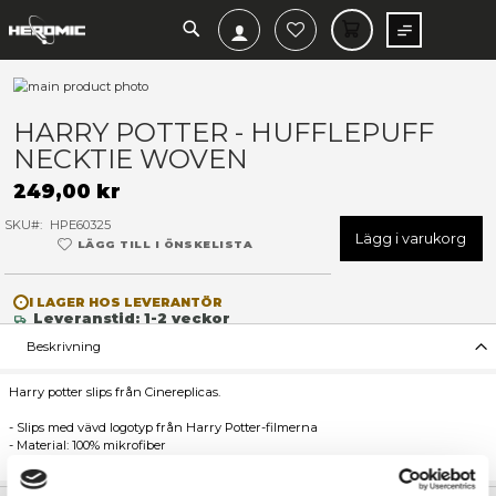
SEARCH
MIN V
Hoppa
till
Hoppa
slutet
till
HARRY POTTER - HUFFLEP
av
början
NECKTIE WOVEN
bildgalleriet
av
bildgalleriet
249,00 kr
SKU
HPE60325
Lägg 
LÄGG TILL I ÖNSKELISTA
I LAGER HOS LEVERANTÖR
Leveranstid: 1-2 veckor
Beskrivning
Harry potter slips från Cinereplicas.