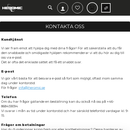
SEARCH
MIN V
KONTAKTA OSS
Kundtjänst
Vi ser fram emot att hjälpa dig med dina frågor! För att säkerställ
den snabbaste och smidigaste hjälpen rekommenderar vi att du hö
oss via e-post.
Det är ofta det enklaste sättet att få ett snabbt svar.
E-post
Vi gör vårt bästa för att besvara e-post så fort som möjligt, ofta
dag under kontorstid.
För frågor:
info@heromic.se
Telefon
Om du har frågor gällande en beställning kan du också nå oss 