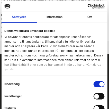
868459094
Vi svarar i mån av tid under kontorstid och har särskild telefontid
15.
Frågor om betalningar
Har du funderingar kring fakturor eller kortbetalningar? Dessa
Svea, som du når direkt på 08-514 931 13.
Företagsuppgifter
Samtycke
Information
Hobbyisterna Instrumentvägen 2
126 53 HÄGERSTEN
Org nr: 556940-4204
Denna webbplats använder cookies
Webb:
www.heromic.se
E-post:
info@heromic.se
Vi använder enhetsidentifierare för att anpassa innehållet
annonserna till användarna, tillhandahålla funktioner för s
medier och analysera vår trafik. Vi vidarebefordrar även 
identifierare och annan information från din enhet till de s
medier och annons- och analysföretag som vi samarbetar
kan i sin tur kombinera informationen med annan informat
har tillhandahållit eller som de har samlat in när du har a