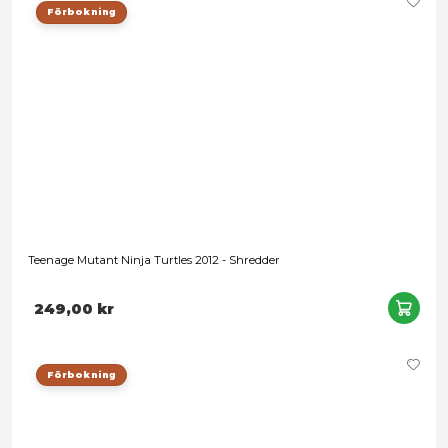
Teenage Mutant Ninja Turtles x G.I. Joe Classics - Donatello x
289,00 kr