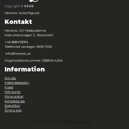
Teenage Mutant Ninja Turtles (Mirage Comics) - Raphael as
Leveranstid: 1-3 arbetsdagar
649,00 kr