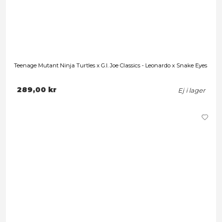
Teenage Mutant Ninja Turtles - Ultimate Shredder
Leveranstid: 1-3 arbetsdagar
589,00 kr