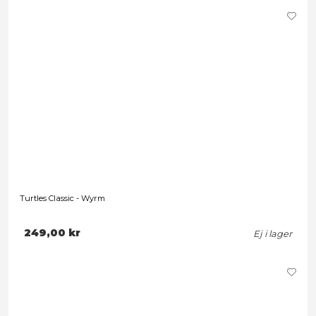
Förbokning
Teenage Mutant Ninja Turtles 2012 - Michelangelo
249,00 kr