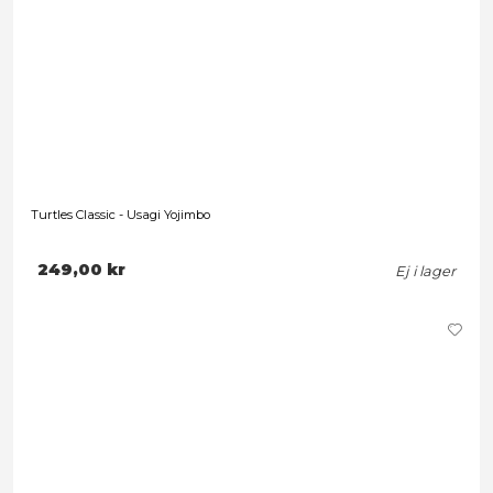
Förbokning
Teenage Mutant Ninja Turtles 2012 - Leonardo
249,00 kr