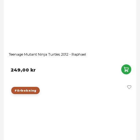
Teenage Mutant Ninja Turtles x G.I. Joe Classics - Bebop x D
Ripper
289,00 kr