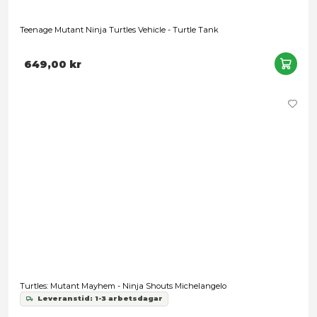
Nödvändig
Inställningar
Statistik
Marknadsföring
Tillåt alla
Tillåt urval
Page Punchers: Teenage Mutant Ninja Turtles - Rocksteady
Avvisa
Leveranstid: 1-3 arbetsdagar