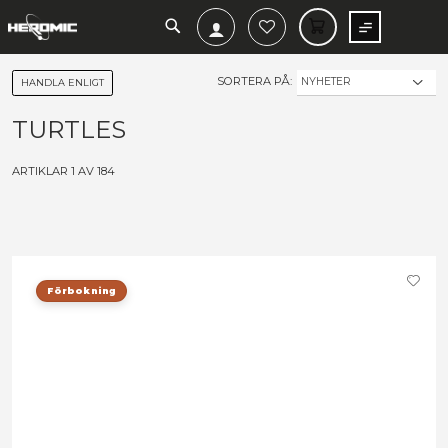
SEARCH
MIN V
SORTERA PÅ:
HANDLA ENLIGT
TURTLES
ARTIKLAR
1
AV
184
Förbokning