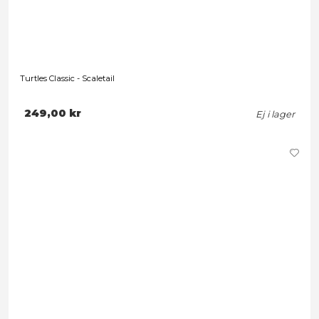
Förbokning
Turtles Classic - Sewer Heroes with Parachute 4-Pack
829,00 kr