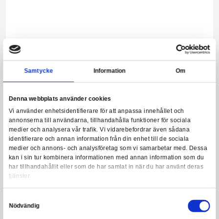
Turtles (Cartoon) - Space Adventure & Samurai Turtles 2 Pa
Leveranstid: 1-3 arbetsdagar
999,00 kr