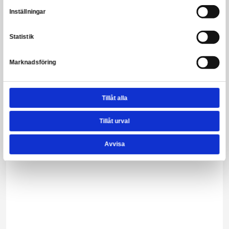
Teenage Mutant Ninja Turtles - Donatello (Mirage Comics)
Leveranstid: 1-3 arbetsdagar
599,00 kr
Snart slut