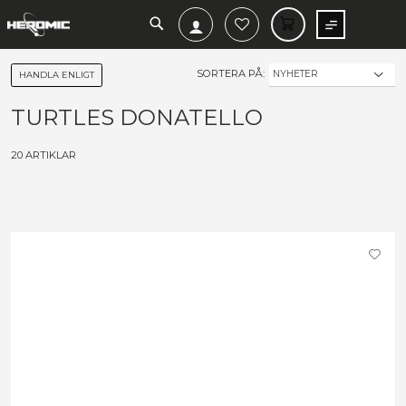
SEARCH
MIN V
SORTERA PÅ:
HANDLA ENLIGT
TURTLES DONATELLO
20
ARTIKLAR