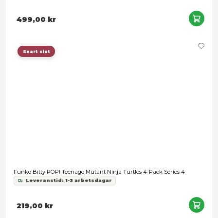
Samtycke
Information
Teenage Mutant Ninja Turtles Ultimates - Donatello 2003
Leveranstid: 1-3 arbetsdagar
Denna webbplats använder cookies
Vi använder enhetsidentifierare för att anpassa innehållet
1 099,00 kr
annonserna till användarna, tillhandahålla funktioner för s
medier och analysera vår trafik. Vi vidarebefordrar även 
identifierare och annan information från din enhet till de s
medier och annons- och analysföretag som vi samarbetar
kan i sin tur kombinera informationen med annan informat
har tillhandahållit eller som de har samlat in när du har a
tjänster.
Samtyckesval
Nödvändig