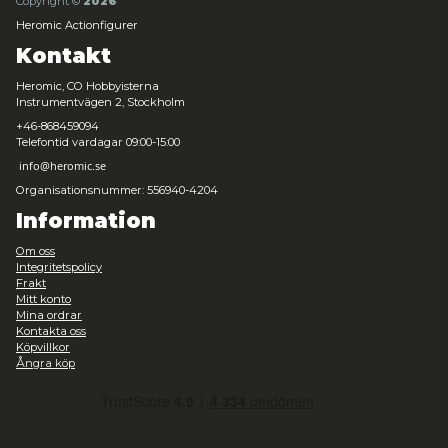
Funko Bitty POP! Teenage Mutant Ninja Turtles 4-Pack Seri
Leveranstid: 1-3 arbetsdagar
219,00 kr
Snart slut