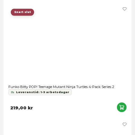
Inställningar
Statistik
Turtles: Mutant Mayhem - Ninja Shouts Donatello
Leveranstid: 1-3 arbetsdagar
Marknadsföring
269,00 kr
Tillåt alla
Tillåt urval
Avvisa