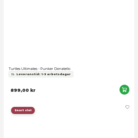
Funko Mini POP! Teenage Mutant Ninja Turtles - Mystery Bl
Leveranstid: 1-3 arbetsdagar
89,00 kr
Snart slut