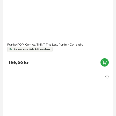
Förbokning
Turtles - Donatello Nightwatcher (The Last Ronin The Lost Y
649,00 kr