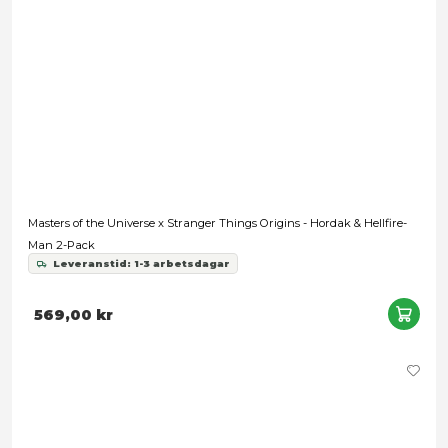
Nödvändig
He-Man and the Masters of the Universe Origins: Cartoon Coll
Inställningar
Man-At-Arms
Leveranstid: 1-3 arbetsdagar
Statistik
349,00 kr
Marknadsföring
Tillåt alla
Tillåt urval
Avvisa