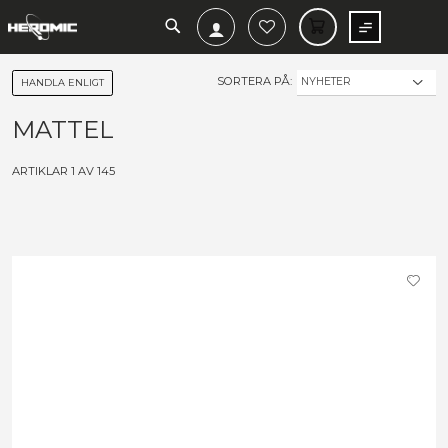
SEARCH
MIN V
SORTERA PÅ:
HANDLA ENLIGT
MATTEL
ARTIKLAR
1
AV
145