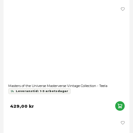
He-Man and the Masters of the Universe Origins - Ram Man
Leveranstid: 1-3 arbetsdagar
429,00 kr
Samtycke
Information
Denna webbplats använder cookies
Vi använder enhetsidentifierare för att anpassa innehållet
annonserna till användarna, tillhandahålla funktioner för s
medier och analysera vår trafik. Vi vidarebefordrar även 
identifierare och annan information från din enhet till de s
medier och annons- och analysföretag som vi samarbetar
kan i sin tur kombinera informationen med annan informat
har tillhandahållit eller som de har samlat in när du har a
tjänster.
Samtyckesval