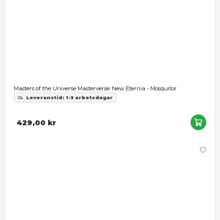
He-Man and the Masters of the Universe Origins: Cartoon Coll
Evil-Lyn
Leveranstid: 1-3 arbetsdagar
349,00 kr