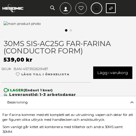
SEARCH
MIN V
Hoppa
till
slutet
Hoppa
av
till
30MS SIS-AC25G FAR-FARIN
bildgalleriet
början
(CONDUCTOR FORM)
av
bildgalleriet
539,00 kr
SKU
BAN-4573102629487
Lägg 
LÄGG TILL I ÖNSKELISTA
I LAGER
(Endast
1
kvar)
Leveranstid: 1-3 arbetsdagar
Beskrivning