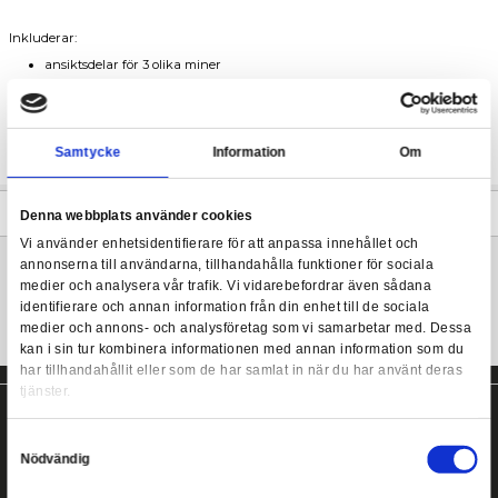
Far-Farina kommer med ett komplett set av utrustning, vapen oc
ger figuren olika uttryck med handtecken och ansiktsuttryck.
30MS SIS-Ac25g Far-Farina (Conductor Form)
Som vanligt går kittet att kombinera med tillbehör och andra 
30MM.
Inkluderar:
ansiktsdelar för 3 olika miner
rustningsdelar, passar även 30mm
6 par händer
en enklare bas
Samtycke
Information
Mer information
Denna webbplats använder cookies
Vi använder enhetsidentifierare för att anpassa innehållet
annonserna till användarna, tillhandahålla funktioner för s
medier och analysera vår trafik. Vi vidarebefordrar även 