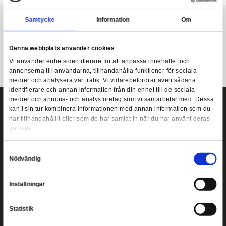
take on the roles of the great Houses of the Seven Kingdoms of W
they vie for control of the Iron Throne. Based on the best-selling
and Fire
series by George R.R. Martin,
A Game of Thrones
is an 
game in which it will take more than military might to win. Thr
A Game of Thrones (2nd ed)
planning, masterful diplomacy, and clever card play, spread you
over Westeros!
Samtycke
Information
Denna webbplats använder cookies
Vi använder enhetsidentifierare för att anpassa innehållet
annonserna till användarna, tillhandahålla funktioner för s
medier och analysera vår trafik. Vi vidarebefordrar även 
identifierare och annan information från din enhet till de s
medier och annons- och analysföretag som vi samarbetar
kan i sin tur kombinera informationen med annan informat
har tillhandahållit eller som de har samlat in när du har a
tjänster.