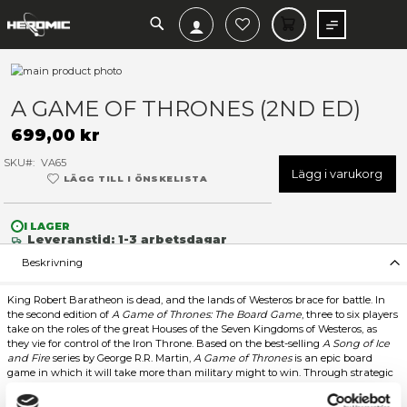
SEARCH
MIN V
Hoppa
till
Hoppa
slutet
till
A GAME OF THRONES (2ND 
av
början
bildgalleriet
av
699,00 kr
bildgalleriet
SKU
VA65
Lägg 
LÄGG TILL I ÖNSKELISTA
I LAGER
Leveranstid: 1-3 arbetsdagar
Beskrivning
King Robert Baratheon is dead, and the lands of Westeros brace f
the second edition of
A Game of Thrones: The Board Game
, thr