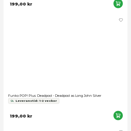
Nödvändig
Inställningar
Statistik
Marknadsföring
Funko POP! Marvel - Wolver-Gwen
Tillåt alla
Leveranstid: 1-2 veckor
Tillåt urval
199,00 kr
Avvisa