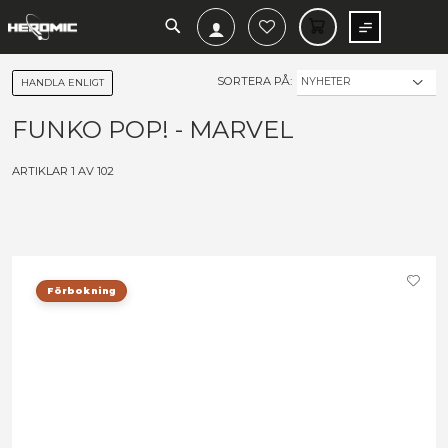
SEARCH
MIN V
SORTERA PÅ:
HANDLA ENLIGT
FUNKO POP! - MARVEL
ARTIKLAR
1
AV
102
Förbokning