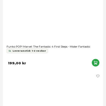
Snart slut
The Thing Fantastic Four POP! Marvel Vinylfigur
Leveranstid: 1-3 arbetsdagar
179,00 kr