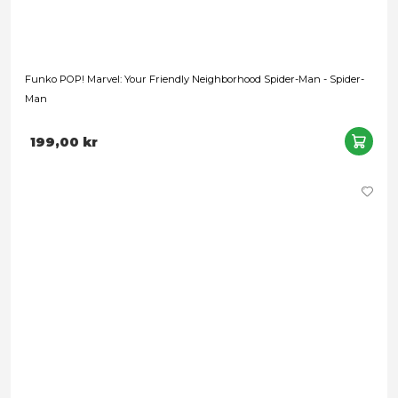
Funko POP! Plus: Deadpool - Deadpool as Jacob Marley
Leveranstid: 1-2 veckor