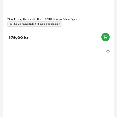
Funko Bitty POP! Spider-Man 4-Pack Series 3
Leveranstid: 1-3 arbetsdagar
149,00 kr