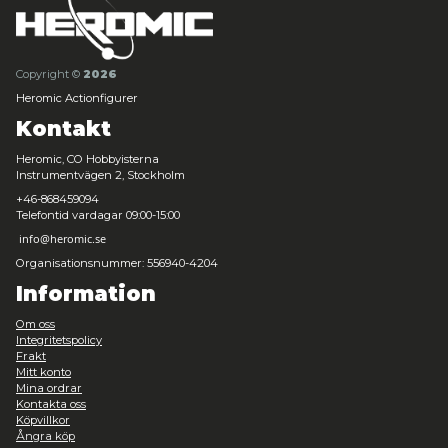
Funko POP! Marvel: Your Friendly Neighborhood Spider-Man
Strange
Leveranstid: 1-3 arbetsdagar
199,00 kr
Förbokning