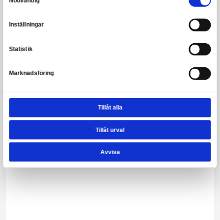
Funko Bitty POP! Spider-Man 4-Pack Series 4
Leveranstid: 1-3 arbetsdagar
149,00 kr