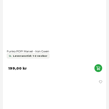
199,00 kr
Funko POP! Brand New Day Vinyl Figure Spider-Man (No 
Suit) 9 cm