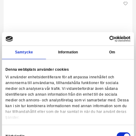
Funko POP! Comic Covers: Marvel - The Amazing Spider-Ma
Leveranstid: 1-2 veckor
349,00 kr