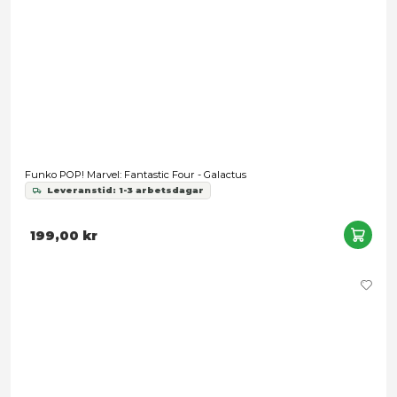
Funko POP! X-Men '97 Figure S4 - Psylocke
199,00 kr