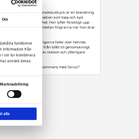
Leveranstid: 1-2 veckor
Beskrivning
Mer information
Från det mycket populära spelet Azur Lane kommer nu en figur i
den populära skinnet Fear of Changing...Clothes!
Janus stödjer sin hand mot helfigursspegeln och hennes ansiktsu
av blyghet och tvekan. Hon är klädd i en sjömansklädsel med en ko
Om
hennes exponerade hud är rosa på grund av hennes blyghet. Hon l
ena foten och klämmer fast kanten på sina vita strumpor mellan
av dem.
Håret är uppsatt i en flätad hästsvans och de långa blå slingorna 
onserna till användarna, tillhandahålla funktioner
vänstra axel. Hennes hår är i en gradientfärg som övergår från blåt
n sådana identifierare och annan information från
Hennes reflektion i helfigursspegeln ger figuren en touch av reali
m vi samarbetar med. Dessa kan i sin tur kombinera
charm.
ler som de har samlat in när du har använt deras
Befälhavare, skulle du vilja slutföra det nya uppdraget tillsamm