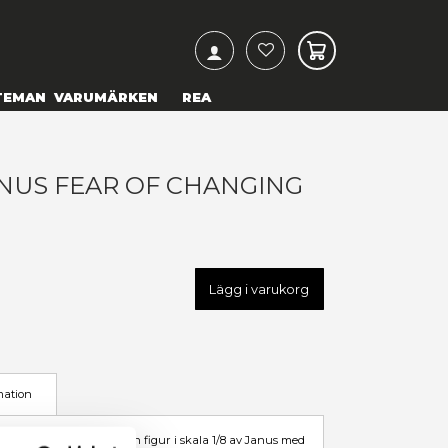
ARCH
& TEXTILIER
COSPLAY
TEMAN
VARUMÄRKEN
ZUR LANE - JANUS FEAR OF
LOTHES - 1/8
99,00 kr
U
MTH91136
LÄGG TILL I ÖNSKELISTA
I LAGER HOS LEVERANTÖR