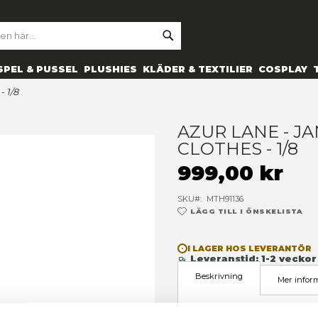
SE
ARCH
ES
PRYLAR
SPEL & PUSSEL
PLUSHIES
KLÄDER 
anging clothes - 1/8
A
C
9
SK