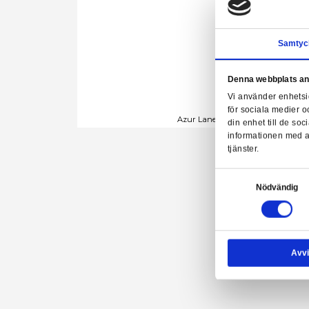
Denn
Vi a
för 
Azur Lane - Janus 
din 
info
tjäns
Samtyck