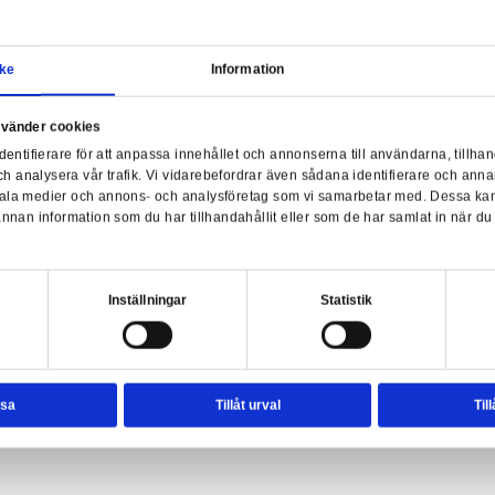
Samtycke
Information
a webbplats använder cookies
nvänder enhetsidentifierare för att anpassa innehållet och ann
sociala medier och analysera vår trafik. Vi vidarebefordrar äve
Fear of Changing Clothes - 1/8
enhet till de sociala medier och annons- och analysföretag so
rmationen med annan information som du har tillhandahållit el
ter.
esval