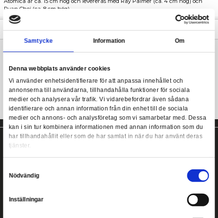
DC Collectibles Icons-serien lägger till fyra nya karaktärer från
Universums mest minnesvärda händelser och berättelser! Varje
DC Comics Icons - Atomica (Forever Evil)
med flera tillbehör.
Atomica är ca. 15 cm hög och levereras med Ray Palmer (ca. 4 
Ryan Choi (ca. 8 cm hög).
Mer information
Samtycke
Information
DC Comics actionfigur från DC Collectibles!
Denna webbplats använder cookies
Vi använder enhetsidentifierare för att anpassa innehållet
annonserna till användarna, tillhandahålla funktioner för s
medier och analysera vår trafik. Vi vidarebefordrar även 
identifierare och annan information från din enhet till de s
medier och annons- och analysföretag som vi samarbetar
kan i sin tur kombinera informationen med annan informat