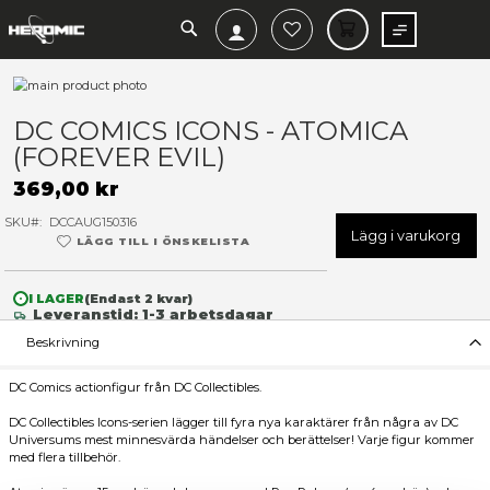
SEARCH
MIN V
Hoppa
till
Hoppa
slutet
till
DC COMICS ICONS - ATOMI
av
början
(FOREVER EVIL)
bildgalleriet
av
bildgalleriet
369,00 kr
SKU
DCCAUG150316
Lägg 
LÄGG TILL I ÖNSKELISTA
I LAGER
(Endast
2
kvar)
Leveranstid: 1-3 arbetsdagar
Beskrivning
DC Comics actionfigur från DC Collectibles.