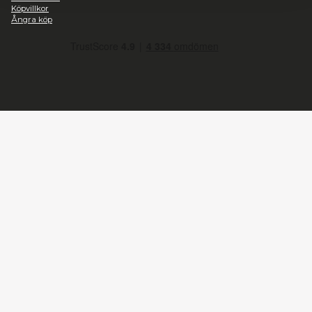
Marknadsföring
Heromic, CO Hobbyisterna
Instrumentvägen 2, Stockholm
+46-868459094
Telefontid vardagar 09:00-15:00
Tillåt alla
info@heromic.se
Organisationsnummer: 556940-4204
Tillåt urval
Information
Avvisa
Om oss
Integritetspolicy
Frakt
Mitt konto
Mina ordrar
Kontakta oss
Köpvillkor
Ångra köp