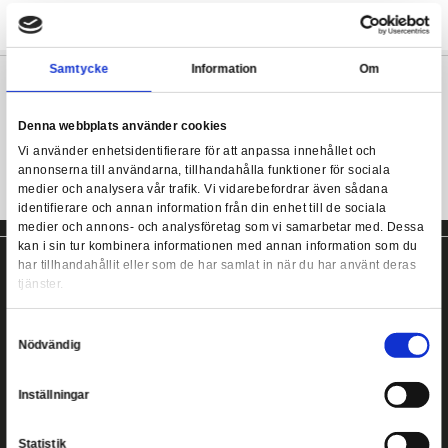
Meet Solomon Grundy, reimagined in a bold, stylized Todd's Mods 
4.31" (11 cm) posed vinyl figure is a limited edition collector piec
DC Direct Collector Vinyl Statue Solomon Grundy (Limited Ed
out on display and for completing your Todd's Mods lineup.
Mods)
- 4.5in scale posed figure
- Limited Edition
- Collector Vinyl
Samtycke
Information
Denna webbplats använder cookies
Vi använder enhetsidentifierare för att anpassa innehållet
annonserna till användarna, tillhandahålla funktioner för s
medier och analysera vår trafik. Vi vidarebefordrar även 
identifierare och annan information från din enhet till de s
medier och annons- och analysföretag som vi samarbetar
kan i sin tur kombinera informationen med annan informat
har tillhandahållit eller som de har samlat in när du har a