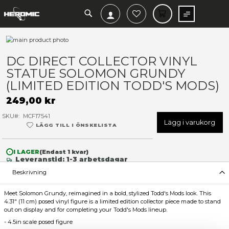
SEARCH
MIN V
Hoppa
till
Hoppa
slutet
till
DC DIRECT COLLECTOR VIN
av
början
STATUE SOLOMON GRUND
bildgalleriet
av
bildgalleriet
(LIMITED EDITION TODD'S 
249,00 kr
SKU
MCF17541
Lägg 
LÄGG TILL I ÖNSKELISTA
I LAGER
(Endast
1
kvar)
Leveranstid: 1-3 arbetsdagar
Beskrivning