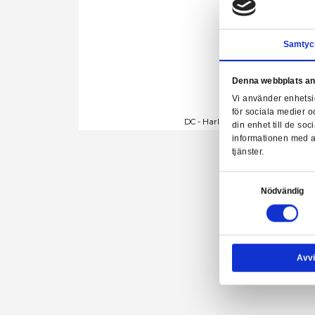
Denn
Vi a
för 
DC - Harley Quinn
din 
info
tjäns
Samtyck