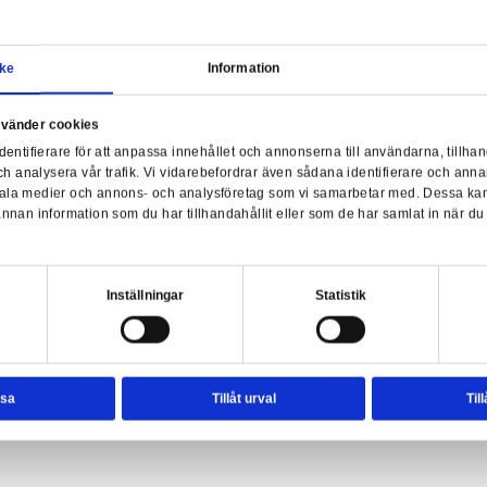
Samtycke
Information
Har
a webbplats använder cookies
nvänder enhetsidentifierare för att anpassa innehållet och ann
sociala medier och analysera vår trafik. Vi vidarebefordrar äve
 Mad Love T-Shirt - XX-Large
enhet till de sociala medier och annons- och analysföretag so
rmationen med annan information som du har tillhandahållit el
ter.
esval