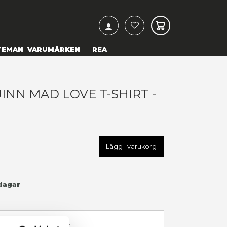
ARCH
& TEXTILIER
COSPLAY
TEMAN
VARUMÄRKEN
C - HARLEY QUINN MAD LOVE
X-LARGE
49,00 kr
U
BAT00833TSW2X
LÄGG TILL I ÖNSKELISTA
I LAGER
(Endast
1
kvar)