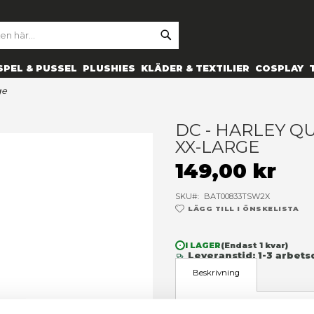
SE
ARCH
ES
PRYLAR
SPEL & PUSSEL
PLUSHIES
KLÄDER 
-shirt - xx-large
D
X
1
SK