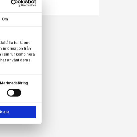
Leveranstid: 1-3 arbetsdagar
Beskrivning
Unisex Harley Quinn t-shirt från Heroes Inc i vuxenstorlek.
Se storlekstabell bland produktbilderna.
Om
ley Quinn t-shirt från Heroes Inc!
onserna till användarna, tillhandahålla funktioner
n sådana identifierare och annan information från
m vi samarbetar med. Dessa kan i sin tur kombinera
ler som de har samlat in när du har använt deras