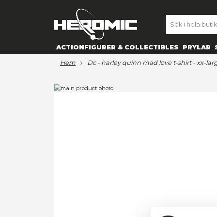
SE
ACTIONFIGURER & COLLECTIBL
hem
dc - harley quinn mad love t
Hoppa
till
Hoppa
slutet
till
av
början
bildgalleriet
av
bildgalleriet