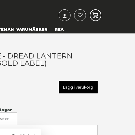
ARCH
& TEXTILIER
COSPLAY
TEMAN
VARUMÄRKEN
C MULTIVERSE - DREAD LA
DARK METAL)(GOLD LABEL)
99,00 kr
U
MCF15273
LÄGG TILL I ÖNSKELISTA
I LAGER
(Endast
1
kvar)