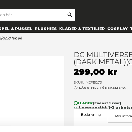
SE
ARCH
ES
PRYLAR
SPEL & PUSSEL
PLUSHIES
KLÄDER 
rn (dark metal)(gold label)
D
(
2
SK