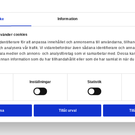
Samtycke
Information
a webbplats använder cookies
nvänder enhetsidentifierare för att anpassa innehållet och ann
sociala medier och analysera vår trafik. Vi vidarebefordrar äve
 Lantern (Dark Metal)(Gold Label)
enhet till de sociala medier och annons- och analysföretag so
rmationen med annan information som du har tillhandahållit el
DC 
ter.
esval