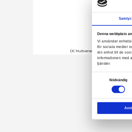
Denn
Vi a
för 
DC Multiverse - Dread
din 
info
tjäns
Samtyck