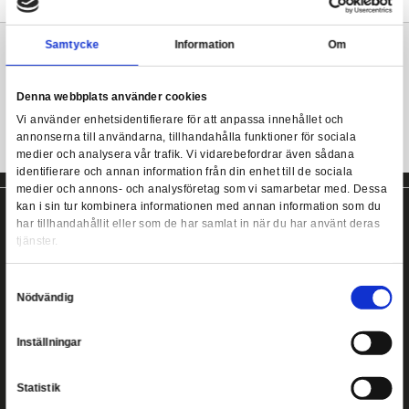
Sorceress formar elementen till den form som krävs för att säkra
att kasta blixtar, spetsa sina fiender på taggiga ispiggar och l
meteorer regna ner från himlen.
Diablo 4 - Hydra Lightning Sorceress
Mer information
Samtycke
Information
Diablo 4 actionfigur från McFarlane Toys!
Denna webbplats använder cookies
Vi använder enhetsidentifierare för att anpassa innehållet
annonserna till användarna, tillhandahålla funktioner för s
medier och analysera vår trafik. Vi vidarebefordrar även 
identifierare och annan information från din enhet till de s
medier och annons- och analysföretag som vi samarbetar
kan i sin tur kombinera informationen med annan informat
har tillhandahållit eller som de har samlat in när du har a
tjänster.