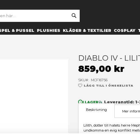
SE
ARCH
ES
PRYLAR
SPEL & PUSSEL
PLUSHIES
KLÄDER 
D
8
SK