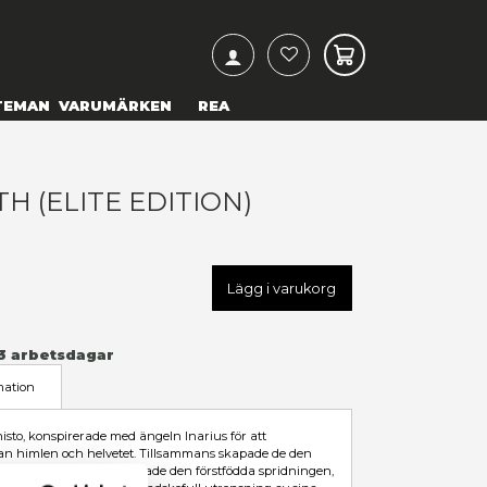
ARCH
& TEXTILIER
COSPLAY
TEMAN
VARUMÄRKEN
IABLO IV - LILITH (ELITE EDI
59,00 kr
U
MCF16756
LÄGG TILL I ÖNSKELISTA
Leveranstid: 1-3 arbetsdagar
I LAGER
Beskrivning
Mer information