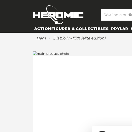
SE
ACTIONFIGURER & COLLECTIBL
hem
diablo iv - lilith (elite edition)
Hoppa
till
Hoppa
slutet
till
av
början
bildgalleriet
av
bildgalleriet