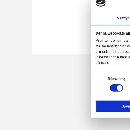
Denn
Vi a
för 
Diablo IV 
din 
info
tjäns
Samtyck