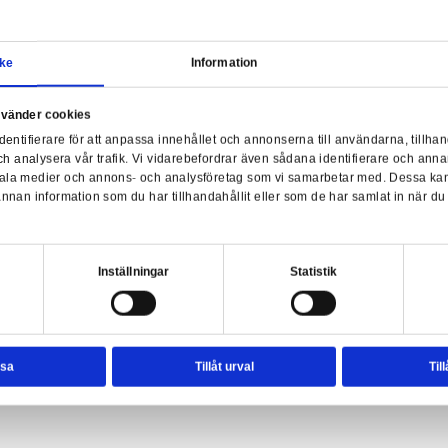
Samtycke
Information
a webbplats använder cookies
nvänder enhetsidentifierare för att anpassa innehållet och ann
sociala medier och analysera vår trafik. Vi vidarebefordrar äve
- Lilith (Elite Edition)
enhet till de sociala medier och annons- och analysföretag so
rmationen med annan information som du har tillhandahållit el
ter.
esval