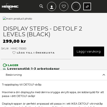
SEARCH
MIN V
Hoppa
till
Hoppa
slutet
till
DISPLAY STEPS - DETOLF 2
av
början
LEVELS (BLACK)
bildgalleriet
av
bildgalleriet
299,00 kr
SKU
HMIC-115000
Lägg 
LÄGG TILL I ÖNSKELISTA
I LAGER
Leveranstid: 1-3 arbetsdagar
Beskrivning
Trappdisplay till DETOLF-skåp.