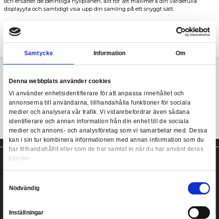
Maximera din displayyta med denna snygga akryltrappa, skrädd
passa i ditt DETOLF-skåp!
Display Steps - DETOLF 2 levels (Black)
Displaytrappan är perfekt anpassad att passa in i ett IKEA DETO
och ersätter de befintliga hyllplanen, allt för att maximera din v
displayyta och samtidigt visa upp din samling på ett snyggt sätt.
Trappan finns i olika utföranden och färger för att passa just d
bästa sätt. Om du skulle vilja se trappan i något annat utförand
varmt välkommen att skriva till oss, så ska vi göra vårt bästa för a
kan få fram!
Samtycke
Information
Denna webbplats använder cookies
Trappdisplay till DETOLF-skåp!
Vi använder enhetsidentifierare för att anpassa innehållet
annonserna till användarna, tillhandahålla funktioner för s
medier och analysera vår trafik. Vi vidarebefordrar även 
identifierare och annan information från din enhet till de s
medier och annons- och analysföretag som vi samarbetar