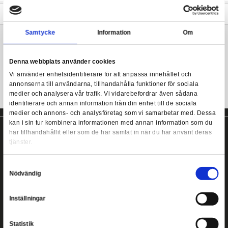
Premium DNA Worm Body & Heads Pack innehåller 6 alternati
huvudmodeller för din Earthworm Jim actionfigur, och alla hu
kompatibla med den medföljande maskkroppen. Woah Nelly!
Earthworm Jim - Worm Body & Jim Heads Accessory 
Figurkropp ingår ej.
Mer information
Samtycke
Information
Earthworm Jim actionfigur från DNA Toys!
Denna webbplats använder cookies
Vi använder enhetsidentifierare för att anpassa innehållet
annonserna till användarna, tillhandahålla funktioner för s
medier och analysera vår trafik. Vi vidarebefordrar även 
identifierare och annan information från din enhet till de s
medier och annons- och analysföretag som vi samarbetar
kan i sin tur kombinera informationen med annan informat
har tillhandahållit eller som de har samlat in när du har a