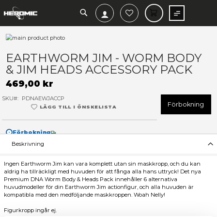
SEARCH
MIN V
Hoppa
till
Hoppa
slutet
till
EARTHWORM JIM - WORM 
av
början
& JIM HEADS ACCESSORY P
bildgalleriet
av
bildgalleriet
469,00 kr
SKU
PDNAEWJACCP
F
LÄGG TILL I ÖNSKELISTA
Förbokning
Beskrivning
Ingen Earthworm Jim kan vara komplett utan sin maskkropp, 
aldrig ha tillräckligt med huvuden för att fånga alla hans uttry