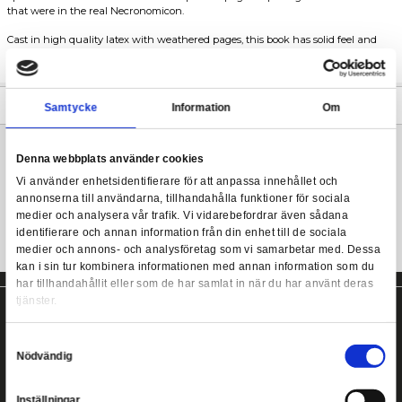
Trick or Treat Studios and Studios Canal are proud to bring you t
Dead 2: Book of the Dead Necronomicon Prop with Printed Page
This amazing Book of the Dead / Necronomicon Prop was sculp
Evil Dead 2 - Book of the Dead Necronomicon V2 Replica
Lukich and is one to one scale to the book as seen in Evil Dead 2
opens and closes and comes with 36 printed pages depicting the i
that were in the real Necronomicon.
Cast in high quality latex with weathered pages, this book has so
look as if it came right off the screen. The Book of the Dead / N
the perfect compliment for your Witch, Zombie or Evil Ash Cost
Mer information
Samtycke
Information
Denna webbplats använder cookies
Evil Dead replica från Trick Or Treat Studios!
Vi använder enhetsidentifierare för att anpassa innehållet
annonserna till användarna, tillhandahålla funktioner för s
medier och analysera vår trafik. Vi vidarebefordrar även 
identifierare och annan information från din enhet till de s