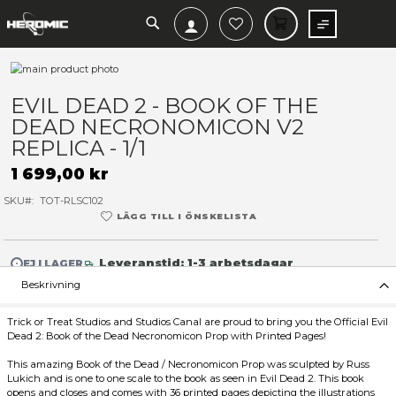
SEARCH
MIN V
Hoppa
till
Hoppa
slutet
till
EVIL DEAD 2 - BOOK OF TH
av
början
DEAD NECRONOMICON V2
bildgalleriet
av
bildgalleriet
REPLICA - 1/1
1 699,00 kr
SKU
TOT-RLSC102
LÄGG TILL I ÖNSKELISTA
Leveranstid: 1-3 arbetsdagar
EJ I LAGER
Beskrivning