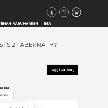
ARCH
& TEXTILIER
COSPLAY
TEMAN
VARUMÄRKEN
ANTASTIC BEASTS 2 - ABER
WAND
99,00 kr
U
NOB8077
LÄGG TILL I ÖNSKELISTA
I LAGER
(Endast
1
kvar)