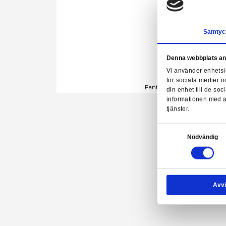
Denn
Vi a
för 
Fantastic Be
din 
info
tjäns
Samtyck