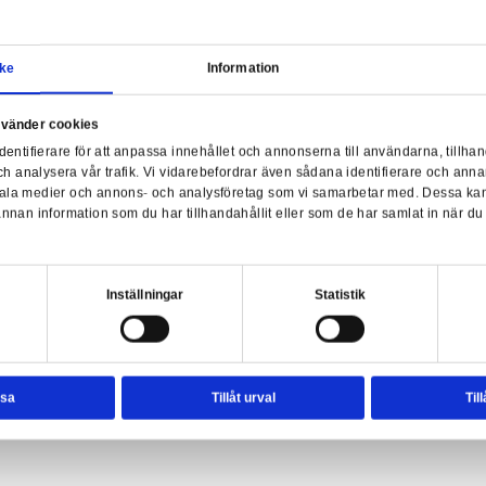
Samtycke
Information
a webbplats använder cookies
Har
nvänder enhetsidentifierare för att anpassa innehållet och ann
sociala medier och analysera vår trafik. Vi vidarebefordrar äve
asts 2 - Abernathy Wand
enhet till de sociala medier och annons- och analysföretag so
rmationen med annan information som du har tillhandahållit el
ter.
esval