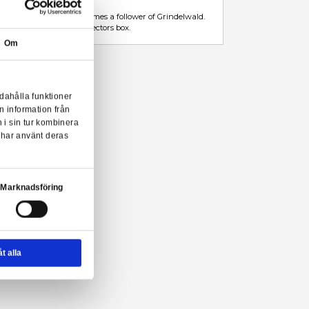
Leveranstid: 1-3 arbetsdagar
Beskrivning
Mer information
Harry Potter trollstav från Noble Collection.
This wizard who formerly worked for the M.A.C.U.S.A. becomes a fo
The wand measuring approximately 35 cm, come in a collectors bo
Om
ry Potter trollstav från Noble Collection!
onserna till användarna, tillhandahålla funktioner
n sådana identifierare och annan information från
m vi samarbetar med. Dessa kan i sin tur kombinera
ler som de har samlat in när du har använt deras