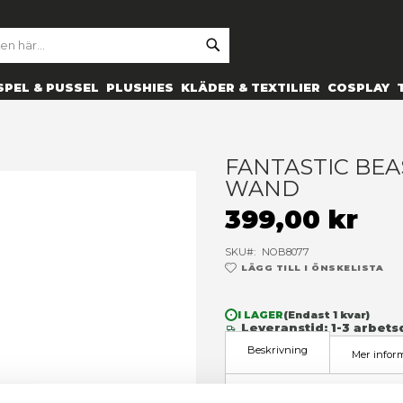
SE
ARCH
ES
PRYLAR
SPEL & PUSSEL
PLUSHIES
KLÄDER 
athy wand
F
3
SK