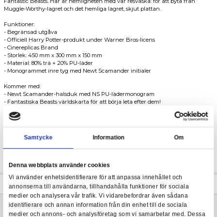
Beskrivning
Replica a Newt's portfölj från Cinereplicas.
Fantastic Beasts - Newt Scamander Suitcase Replica (Limited E
Denna Newt Scamanders resväska är den exakta replikan som s
Fantastic Beasts. Här är hemligheten med vår resväska: för att 
Muggle-Worthy-lagret och det hemliga lagret, skjut plattan.
Funktioner:
- Begränsad utgåva
- Officiell Harry Potter-produkt under Warner Bros-licens
- Cinereplicas Brand
- Storlek: 450 mm x 300 mm x 150 mm
- Material: 80% trä + 20% PU-läder
- Monogrammet inre tyg med Newt Scamander initialer
Kommer med:
- Newt Scamander-halsduk med NS PU-lädermonogram
- Fantastiska Beasts världskarta för att börja leta efter dem!
Inkluderar:
- Ett Muggle-Worthy lager för dig att dölja din trollkarlsidentitet