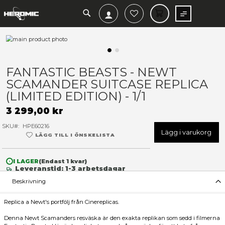
SEARCH
MIN V
Hoppa
till
slutet
Hoppa
av
till
FANTASTIC BEASTS - NEWT
bildgalleriet
början
SCAMANDER SUITCASE REP
av
bildgalleriet
(LIMITED EDITION) - 1/1
3 299,00 kr
SKU
HPE60216
Lägg 
LÄGG TILL I ÖNSKELISTA
I LAGER
(Endast
1
kvar)
Leveranstid: 1-3 arbetsdagar