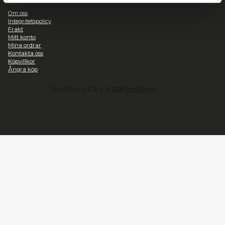
Statistik
Copyright ©
2026
Heromic Actionfigurer
Marknadsföring
Kontakt
Heromic, CO Hobbyisterna
Instrumentvägen 2, Stockholm
Tillåt alla
+46-868459094
Telefontid vardagar 09:00-15:00
Tillåt urval
info@heromic.se
Organisationsnummer: 556940-4204
Avvisa
Information
Om oss
Integritetspolicy
Frakt
Mitt konto