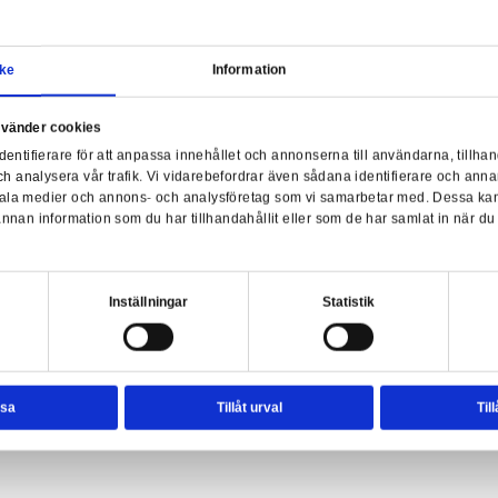
Samtycke
Information
Fiv
a webbplats använder cookies
nvänder enhetsidentifierare för att anpassa innehållet och ann
sociala medier och analysera vår trafik. Vi vidarebefordrar äve
t Freddy's - Balloon Foxy
enhet till de sociala medier och annons- och analysföretag so
rmationen med annan information som du har tillhandahållit el
ter.
esval