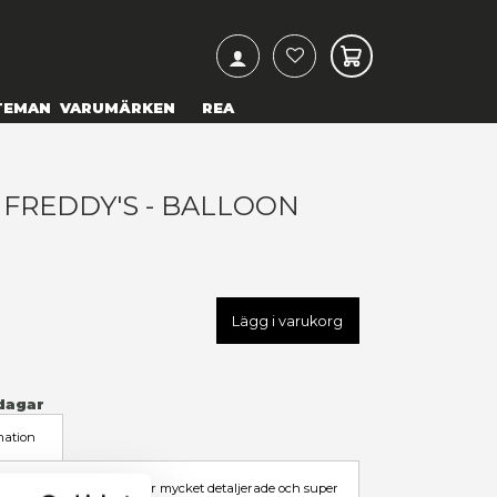
ARCH
& TEXTILIER
COSPLAY
TEMAN
VARUMÄRKEN
IVE NIGHTS AT FREDDY'S - 
OXY
19,00 kr
U
FK67619
LÄGG TILL I ÖNSKELISTA
I LAGER
(Endast
1
kvar)