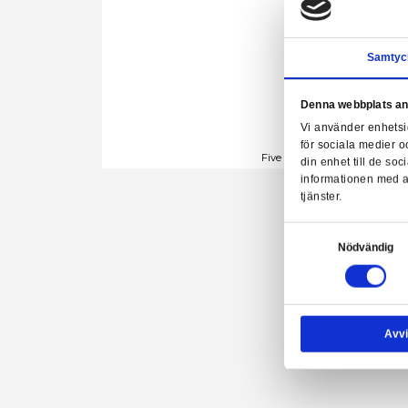
Denn
Vi a
för 
Five Nights a
din 
info
tjäns
Samtyck