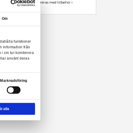
Leveranstid: 1-3 arbetsdagar
Beskrivning
Mer information
Från videospelet "Five Nights at Freddy's" kommer den här mycke
poserbara actionsfiguren. Den är cirka 13 cm hög och levereras med
blisterförpackning.
Om
e Nights at Freddy's actionfigur från Funko!
onserna till användarna, tillhandahålla funktioner
n sådana identifierare och annan information från
m vi samarbetar med. Dessa kan i sin tur kombinera
ler som de har samlat in när du har använt deras