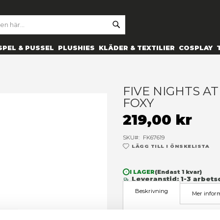
SE
ARCH
ES
PRYLAR
SPEL & PUSSEL
PLUSHIES
KLÄDER 
loon foxy
F
F
2
SK