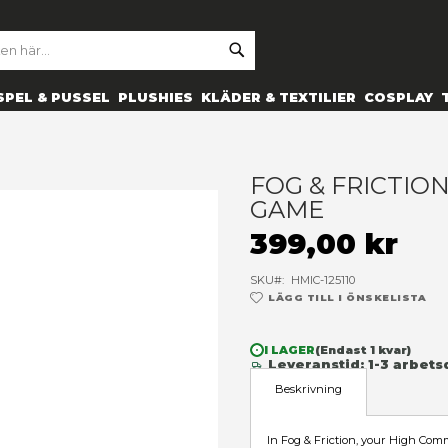
SE
ARCH
ES
PRYLAR
SPEL & PUSSEL
PLUSHIES
KLÄDER 
ont card game
F
G
3
SK