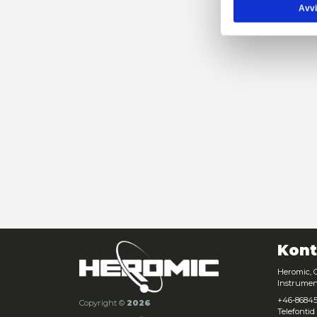
din 
info
tjäns
Samtyck