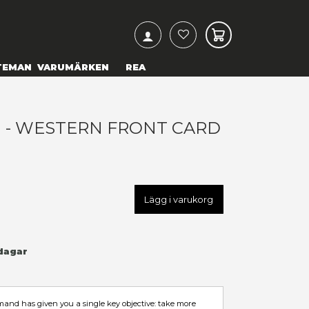
ARCH
& TEXTILIER
COSPLAY
TEMAN
VARUMÄRKEN
OG & FRICTION - WESTERN 
AME
99,00 kr
U
HMIC-125110
LÄGG TILL I ÖNSKELISTA
I LAGER
(Endast
1
kvar)