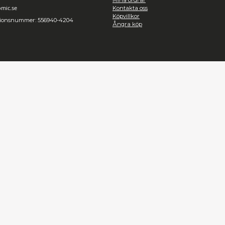
Kontakt
Inf
Heromic, CO Hobbyisterna
Om oss
Instrumentvägen 2, Stockholm
Integrit
Frakt
+46-868459094
Mitt kon
Telefontid vardagar 09:00-15:00
Mina or
info@heromic.se
Kontakt
Köpvillk
Organisationsnummer: 556940-4204
Ångra 