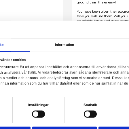
Samtycke
Information
 - Western Front Card Game
a webbplats använder cookies
nvänder enhetsidentifierare för att anpassa innehållet och ann
sociala medier och analysera vår trafik. Vi vidarebefordrar äve