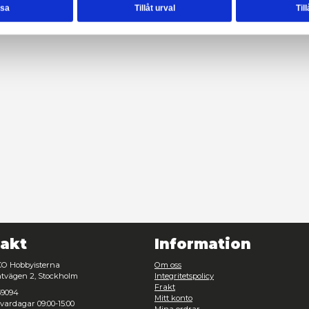
enhet till de sociala medier och annons- och analysföretag so
rmationen med annan information som du har tillhandahållit el
ter.
esval
Nödvändig
Inställningar
WW2
Avvisa
Tillåt urval