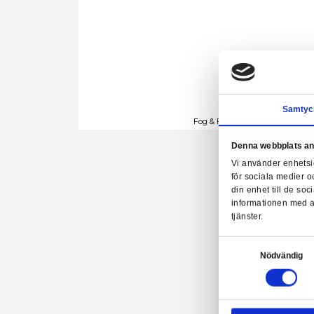
Fog & Friction
Denn
Vi a
för 