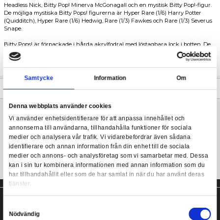
Diminuendo! Dina favorit Harry Potter Pops! har krympts till Bit
din Harry Potter samling med det här sortimentet av Bitty Pop! 
dina mest älskade Harry Potter-figurer!
Funko Bitty POP! Harry Potter - Series 3
Detta 4-pack innehåller Bitty Pop! Albus Dumbledore, Bitty Pop
Headless Nick, Bitty Pop! Minerva McGonagall och en mystisk Bit
De möjliga mystiska Bitty Pops! figurerna är Hyper Rare (1/6) Ha
(Quidditch), Hyper Rare (1/6) Hedwig, Rare (1/3) Fawkes och Rare
Snape.
Bitty Pops! är förpackade i hårda akrylfodral med löstagbara loc
avtagbara bottenlocken fungerar som akrylbaser, på vilka Bitty
fästs. Vinylfigurerna är ungefär 2 cm höga. Fyra figurer per ens
köps.
Samtycke
Information
Mer information
Denna webbplats använder cookies
Vi använder enhetsidentifierare för att anpassa innehållet
4-pack Funko Bitty POP! Harry Potter figurer!
annonserna till användarna, tillhandahålla funktioner för s