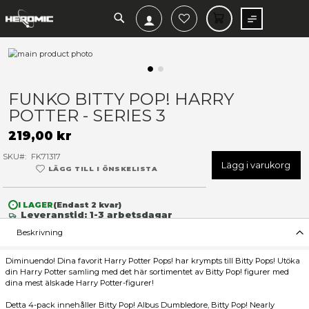
SEARCH
MIN V
Hoppa
till
slutet
Hoppa
av
till
FUNKO BITTY POP! HARRY
bildgalleriet
början
POTTER - SERIES 3
av
bildgalleriet
219,00 kr
SKU
FK71317
Lägg 
LÄGG TILL I ÖNSKELISTA
I LAGER
(Endast
2
kvar)
Leveranstid: 1-3 arbetsdagar
Beskrivning