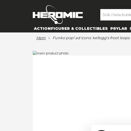
SE
ACTIONFIGURER & COLLECTIBL
hem
funko pop! ad icons: kellog
Hoppa
till
Hoppa
slutet
till
av
början
bildgalleriet
av
bildgalleriet