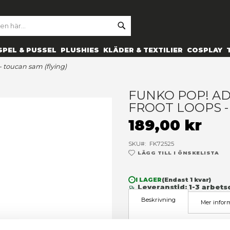
SE
ARCH
ES
PRYLAR
SPEL & PUSSEL
PLUSHIES
KLÄDER 
g's froot loops - toucan sam (flying)
F
F
1
SK