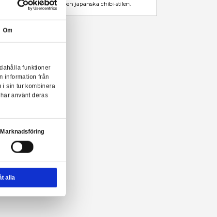
Leveranstid: 1-3 arbetsdagar
Beskrivning
Mer information
Från Funkos populära POP!-serie kommer denna coola samlarfigu
i fönsterförpackning och är designad med inspiration av den japan
Om
logg's POP! från Funko!
onserna till användarna, tillhandahålla funktioner
n sådana identifierare och annan information från
m vi samarbetar med. Dessa kan i sin tur kombinera
ler som de har samlat in när du har använt deras