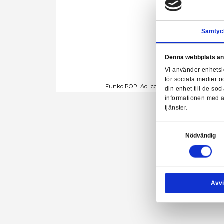
Denn
Vi a
för 
Funko POP! Ad Icons: Kello
din 
info
tjäns
Samtyck