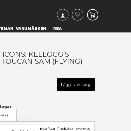
ARCH
& TEXTILIER
COSPLAY
TEMAN
VARUMÄRKEN
UNKO POP! AD ICONS: KELLO
ROOT LOOPS - TOUCAN SAM 
89,00 kr
U
FK72525
LÄGG TILL I ÖNSKELISTA
I LAGER
(Endast
1
kvar)