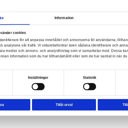
Samtycke
Information
Kel
a webbplats använder cookies
nvänder enhetsidentifierare för att anpassa innehållet och ann
sociala medier och analysera vår trafik. Vi vidarebefordrar äve
gg's Froot Loops - Toucan Sam (Flying)
enhet till de sociala medier och annons- och analysföretag so
rmationen med annan information som du har tillhandahållit el
ter.
esval