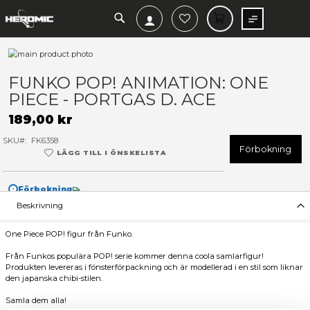
SEARCH
MIN V
Hoppa
till
Hoppa
slutet
till
FUNKO POP! ANIMATION: O
av
början
PIECE - PORTGAS D. ACE
bildgalleriet
av
bildgalleriet
189,00 kr
SKU
FK6358
F
LÄGG TILL I ÖNSKELISTA
Förbokning
Beskrivning
One Piece POP! figur från Funko.