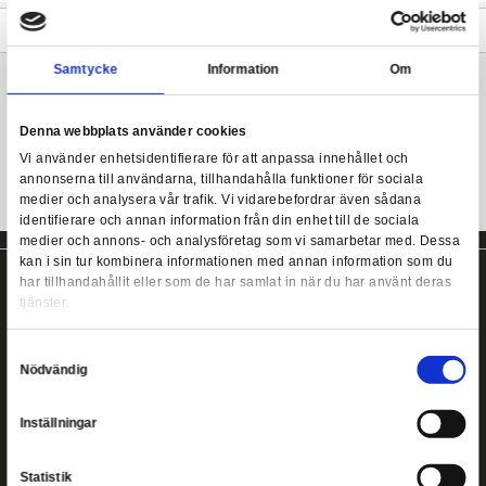
Från Funkos populära POP! serie kommer denna coola samlarfi
Produkten levereras i fönsterförpackning och är modellerad i en 
den japanska chibi-stilen.
Funko POP! Animation: One Piece - Portgas D. Ac
Samla dem alla!
Mer information
Samtycke
Information
One Piece POP! figur från Funko!
Denna webbplats använder cookies
Vi använder enhetsidentifierare för att anpassa innehållet
annonserna till användarna, tillhandahålla funktioner för s
medier och analysera vår trafik. Vi vidarebefordrar även 
identifierare och annan information från din enhet till de s
medier och annons- och analysföretag som vi samarbetar
kan i sin tur kombinera informationen med annan informat
har tillhandahållit eller som de har samlat in när du har a