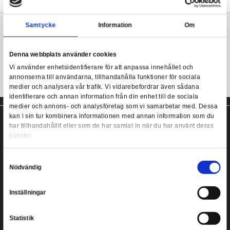
Från Funkos populära POP!-serie kommer denna coola samlarfi
Produkten levereras i fönsterförpackning och är designad med i
den japanska chibi-stilen.
Funko POP! Disney: Nightmare before Christmas - Snow
Mer information
Samtycke
Information
Nightmare before Christmas POP! från Funko!
Denna webbplats använder cookies
Vi använder enhetsidentifierare för att anpassa innehållet
annonserna till användarna, tillhandahålla funktioner för s
medier och analysera vår trafik. Vi vidarebefordrar även 
identifierare och annan information från din enhet till de s
medier och annons- och analysföretag som vi samarbetar
kan i sin tur kombinera informationen med annan informat
har tillhandahållit eller som de har samlat in när du har a
tjänster.