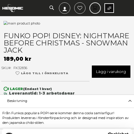
SEARCH
MIN V
Hoppa
till
Hoppa
slutet
till
FUNKO POP! DISNEY: NIGH
av
början
BEFORE CHRISTMAS - SN
bildgalleriet
av
bildgalleriet
JACK
189,00 kr
SKU
FK32836
Lägg 
LÄGG TILL I ÖNSKELISTA
I LAGER
(Endast
1
kvar)
Leveranstid: 1-3 arbetsdagar
Beskrivning