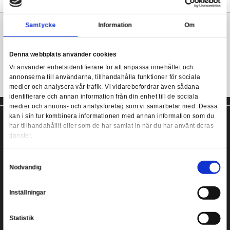
Från Funkos populära POP!-serie kommer denna coola samlarfi
Produkten levereras i fönsterförpackning och är designad med i
Funko POP! Doctor Strange in the Multiverse of Madness -
den japanska chibi-stilen.
Strange
Mer information
Samtycke
Information
Doctor Strange POP! figur från Funko!
Denna webbplats använder cookies
Vi använder enhetsidentifierare för att anpassa innehållet
annonserna till användarna, tillhandahålla funktioner för s
medier och analysera vår trafik. Vi vidarebefordrar även 
identifierare och annan information från din enhet till de s
medier och annons- och analysföretag som vi samarbetar
kan i sin tur kombinera informationen med annan informat
har tillhandahållit eller som de har samlat in när du har a
tjänster.