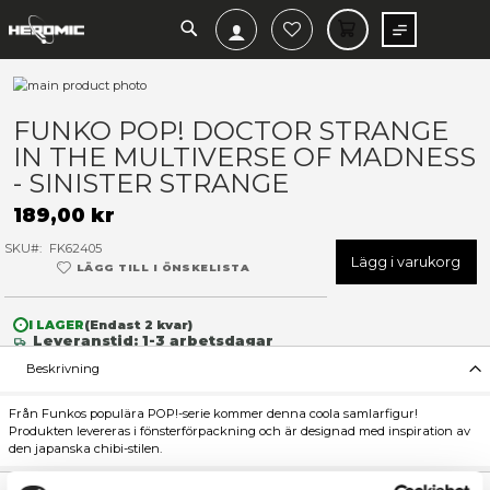
SEARCH
MIN V
Hoppa
till
Hoppa
slutet
till
FUNKO POP! DOCTOR STR
av
början
IN THE MULTIVERSE OF M
bildgalleriet
av
bildgalleriet
- SINISTER STRANGE
189,00 kr
SKU
FK62405
Lägg 
LÄGG TILL I ÖNSKELISTA
I LAGER
(Endast
2
kvar)
Leveranstid: 1-3 arbetsdagar
Beskrivning