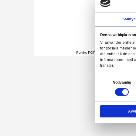
Denn
Vi a
för 
Funko POP! Football:
din 
info
tjäns
Samtyck