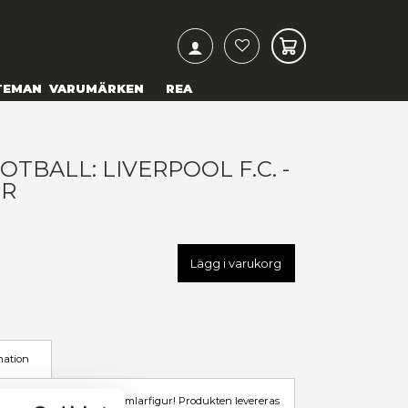
ARCH
& TEXTILIER
COSPLAY
TEMAN
VARUMÄRKEN
UNKO POP! FOOTBALL: LIVERP
LISSON BECKER
79,00 kr
U
FK42787
LÄGG TILL I ÖNSKELISTA
I LAGER HOS LEVERANTÖR