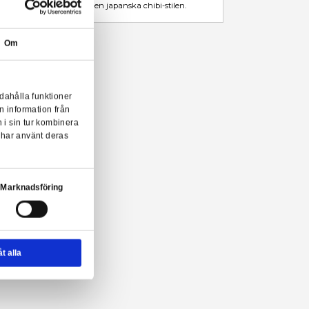
Leveranstid: 1-2 veckor
Beskrivning
Mer information
Från Funkos populära POP!-serie kommer denna coola samlarfigu
i fönsterförpackning och är designad med inspiration av den japan
Om
erpool F.C. POP! Figure från Funko!
onserna till användarna, tillhandahålla funktioner
n sådana identifierare och annan information från
m vi samarbetar med. Dessa kan i sin tur kombinera
ler som de har samlat in när du har använt deras