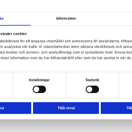
Samtycke
Information
Liv
a webbplats använder cookies
nvänder enhetsidentifierare för att anpassa innehållet och ann
sociala medier och analysera vår trafik. Vi vidarebefordrar äve
 Liverpool F.C. - Alisson Becker
enhet till de sociala medier och annons- och analysföretag so
rmationen med annan information som du har tillhandahållit el
ter.
esval