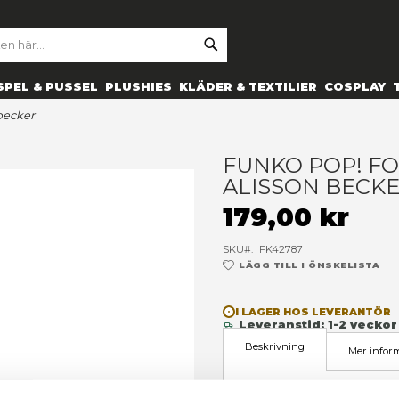
SE
ARCH
ES
PRYLAR
SPEL & PUSSEL
PLUSHIES
KLÄDER 
l f.c. - alisson becker
F
A
1
SK