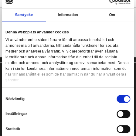
Från Funkos populära POP!-serie kommer denna coola samlarfi
Produkten levereras i fönsterförpackning och är designad med i
den japanska chibi-stilen.
Funko POP! Harry Potter - Albus Dumbledore Holiday DIY Spe
Mer information
Samtycke
Information
Harry Potter POP! från Funko!
Denna webbplats använder cookies
Vi använder enhetsidentifierare för att anpassa innehållet
annonserna till användarna, tillhandahålla funktioner för s
medier och analysera vår trafik. Vi vidarebefordrar även 
identifierare och annan information från din enhet till de s
medier och annons- och analysföretag som vi samarbetar
kan i sin tur kombinera informationen med annan informat
har tillhandahållit eller som de har samlat in när du har a
tjänster.