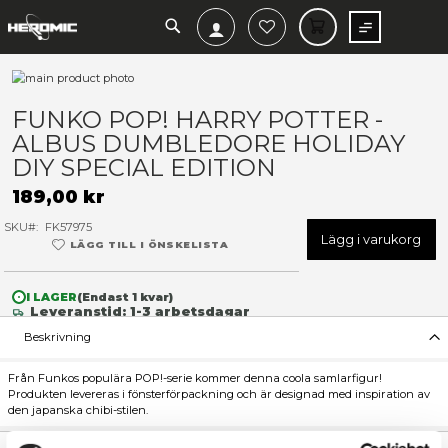
SEARCH
MIN V
Hoppa
till
Hoppa
slutet
till
FUNKO POP! HARRY POTTER
av
början
ALBUS DUMBLEDORE HOLI
bildgalleriet
av
bildgalleriet
DIY SPECIAL EDITION
189,00 kr
SKU
FK57975
Lägg 
LÄGG TILL I ÖNSKELISTA
I LAGER
(Endast
1
kvar)
Leveranstid: 1-3 arbetsdagar
Beskrivning