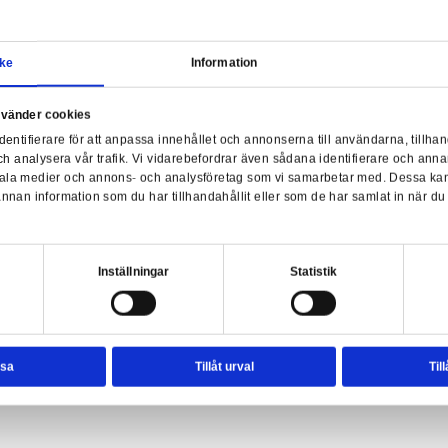
Samtycke
Information
Hel
a webbplats använder cookies
nvänder enhetsidentifierare för att anpassa innehållet och ann
sociala medier och analysera vår trafik. Vi vidarebefordrar äve
 and Friends: Sanrio - Cinnamoroll
enhet till de sociala medier och annons- och analysföretag so
rmationen med annan information som du har tillhandahållit el
ter.
esval