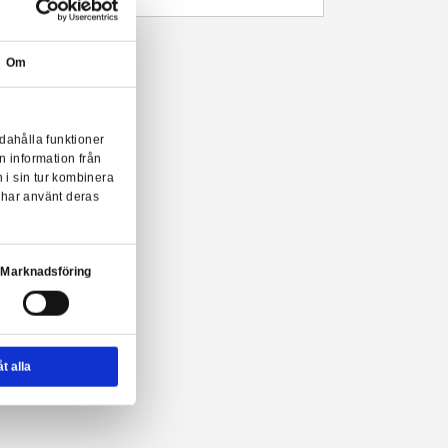
Beskrivning
Mer information
Från Funkos populära POP!-serie kommer denna coola samlarfigu
i fönsterförpackning och är designad med inspiration av den japan
Om
lo Kitty POP! från Funko!
onserna till användarna, tillhandahålla funktioner
n sådana identifierare och annan information från
m vi samarbetar med. Dessa kan i sin tur kombinera
ler som de har samlat in när du har använt deras