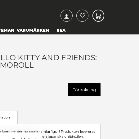
ARCH
& TEXTILIER
COSPLAY
TEMAN
VARUMÄRKEN
UNKO POP! HELLO KITTY AN
ANRIO - CINNAMOROLL
99,00 kr
U
FK65748
LÄGG TILL I ÖNSKELISTA
Förbokning