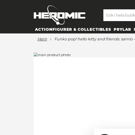
SE
ACTIONFIGURER & COLLECTIBL
hem
funko pop! hello kitty and f
Hoppa
till
Hoppa
slutet
till
av
början
bildgalleriet
av
bildgalleriet