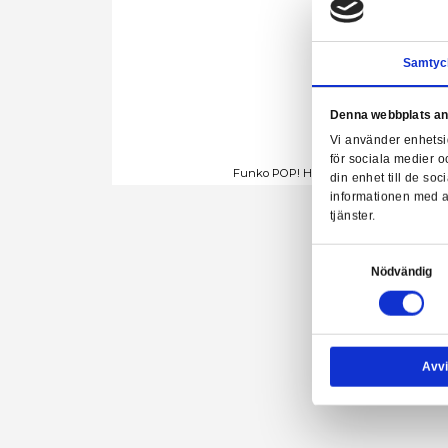
Denn
Vi a
för 
Funko POP! Hello Kitty
din 
info
tjäns
Samtyck