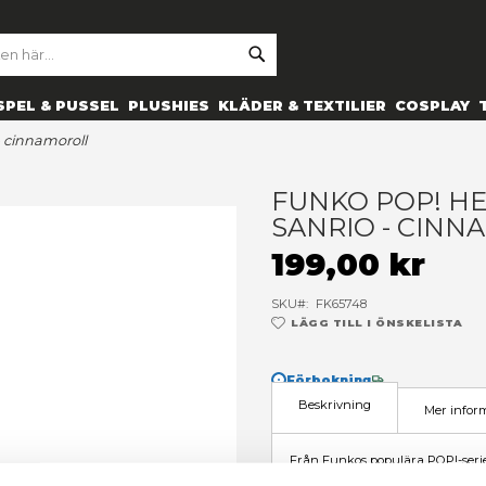
SE
ARCH
ES
PRYLAR
SPEL & PUSSEL
PLUSHIES
KLÄDER 
riends: sanrio - cinnamoroll
F
S
1
SK