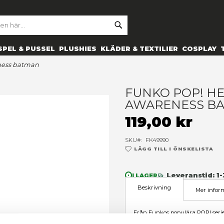
SE
ARCH
ES
PRYLAR
SPEL & PUSSEL
PLUSHIES
KLÄDER 
ics - bc awareness batman
F
A
1
SK