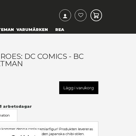
ARCH
& TEXTILIER
COSPLAY
TEMAN
VARUMÄRKEN
UNKO POP! HEROES: DC COMI
WARENESS BATMAN
19,00 kr
U
FK49990
LÄGG TILL I ÖNSKELISTA
Leveranstid: 1-3 arbetsdagar
I LAGER