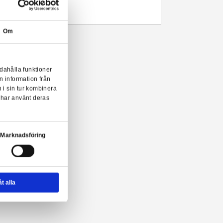
Beskrivning
Mer information
Från Funkos populära POP! serie kommer denna coola samlarfigu
i fönsterförpackning och är modellerad i en stil som liknar den jap
Samla dem alla!
Om
! Batman figur från Funko!
onserna till användarna, tillhandahålla funktioner
n sådana identifierare och annan information från
m vi samarbetar med. Dessa kan i sin tur kombinera
ler som de har samlat in när du har använt deras