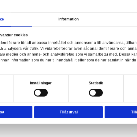
Samtycke
Information
POP
a webbplats använder cookies
nvänder enhetsidentifierare för att anpassa innehållet och ann
sociala medier och analysera vår trafik. Vi vidarebefordrar äve
C Comics - BC Awareness Batman
enhet till de sociala medier och annons- och analysföretag so
rmationen med annan information som du har tillhandahållit el
ter.
esval