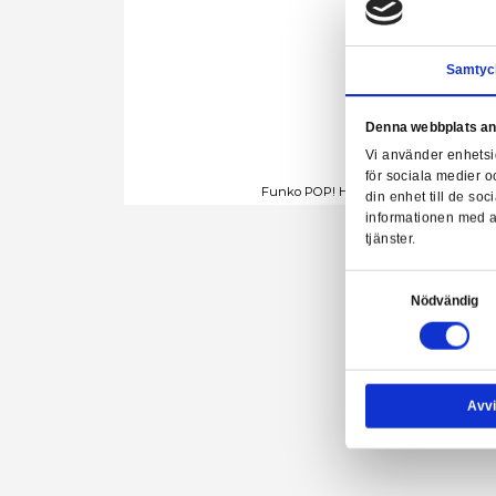
Denn
Vi a
för 
Funko POP! Heroes: D
din 
info
tjäns
Samtyck