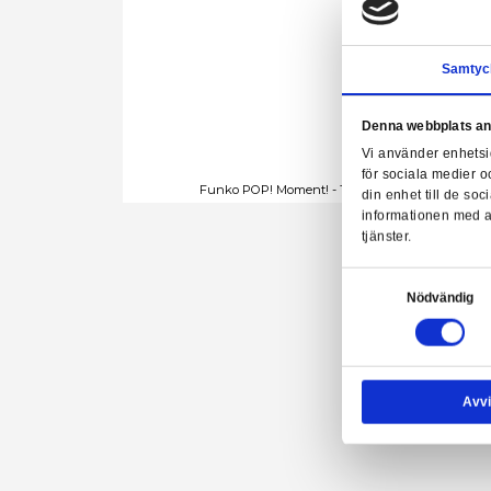
Denn
Vi a
för 
Funko POP! Moment! - The Man
din 
info
tjäns
Samtyck