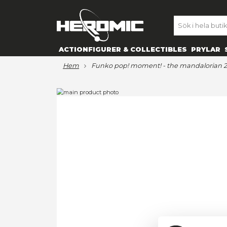
SE
ACTIONFIGURER & COLLECTIBL
hem
funko pop! moment! - the 
Hoppa
till
Hoppa
slutet
till
av
början
bildgalleriet
av
bildgalleriet