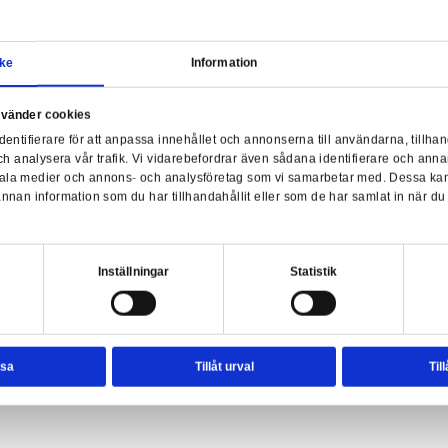
Samtycke
Information
a webbplats använder cookies
nvänder enhetsidentifierare för att anpassa innehållet och ann
sociala medier och analysera vår trafik. Vi vidarebefordrar äve
Man
dalorian 2-Pack Boba Fett & Fennec Shand
enhet till de sociala medier och annons- och analysföretag so
rmationen med annan information som du har tillhandahållit el
ter.
esval