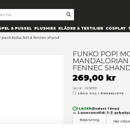
SE
ARCH
ES
PRYLAR
SPEL & PUSSEL
PLUSHIES
KLÄDER 
mandalorian 2-pack boba fett & fennec shand
F
M
F
2
SK