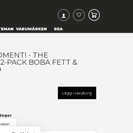
ARCH
& TEXTILIER
COSPLAY
TEMAN
VARUMÄRKEN
UNKO POP! MOMENT! - THE
ANDALORIAN 2-PACK BOBA 
ENNEC SHAND
69,00 kr
U
FK58391
LÄGG TILL I ÖNSKELISTA