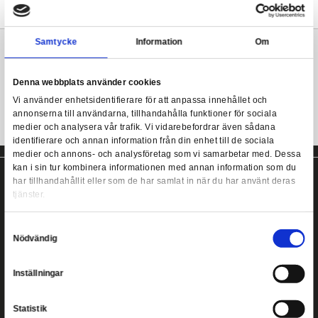
Från Funkos populära POP! serie kommer denna coola samlarfi
Produkten levereras i fönsterförpackning och är modellerad i en 
den japanska chibi-stilen.
Funko POP! Movies: Back to the Future - Marty in Puff
Samla dem alla!
Mer information
Samtycke
Information
POP! vinyl samlarfigur från Funko!
Denna webbplats använder cookies
Vi använder enhetsidentifierare för att anpassa innehållet
annonserna till användarna, tillhandahålla funktioner för s
medier och analysera vår trafik. Vi vidarebefordrar även 
identifierare och annan information från din enhet till de s
medier och annons- och analysföretag som vi samarbetar
kan i sin tur kombinera informationen med annan informat
har tillhandahållit eller som de har samlat in när du har a