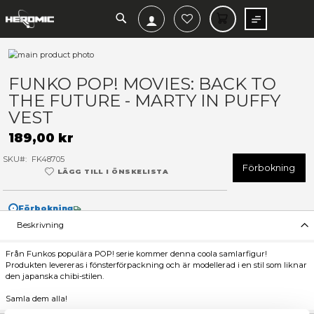
SEARCH
MIN V
Hoppa
till
Hoppa
slutet
till
FUNKO POP! MOVIES: BACK
av
början
THE FUTURE - MARTY IN PU
bildgalleriet
av
bildgalleriet
VEST
189,00 kr
SKU
FK48705
F
LÄGG TILL I ÖNSKELISTA
Förbokning
Beskrivning