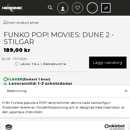
SEARCH
MIN V
Hoppa
till
Hoppa
slutet
till
FUNKO POP! MOVIES: DUNE 
av
början
STILGAR
bildgalleriet
av
bildgalleriet
189,00 kr
SKU
FK72634
Lägg 
LÄGG TILL I ÖNSKELISTA
I LAGER
(Endast
1
kvar)
Leveranstid: 1-3 arbetsdagar
Beskrivning
Från Funkos populära POP!-serie kommer denna coola samlarfi