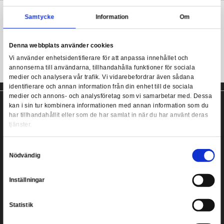
Produkten levereras i fönsterförpackning och är designad med i
den japanska chibi-stilen.
Funko POP! Movies: Dune 2 - Stilgar
Mer information
Samtycke
Information
Dune 2 POP! från Funko!
Denna webbplats använder cookies
Vi använder enhetsidentifierare för att anpassa innehållet
annonserna till användarna, tillhandahålla funktioner för s
medier och analysera vår trafik. Vi vidarebefordrar även 
identifierare och annan information från din enhet till de s
medier och annons- och analysföretag som vi samarbetar
kan i sin tur kombinera informationen med annan informat
har tillhandahållit eller som de har samlat in när du har a
tjänster.