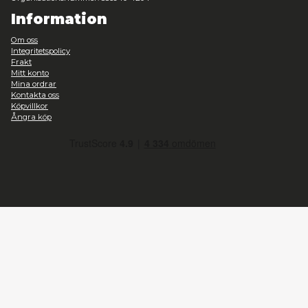
Heromic Actionfigurer
Kontakt
Heromic, CO Hobbyisterna
Instrumentvägen 2, Stockholm
+46-868459094
Telefontid vardagar 09:00-15:00
info@heromic.se
Organisationsnummer: 556940-4204
Information
Om oss
Integritetspolicy
Frakt
Mitt konto
Mina ordrar
Kontakta oss
Köpvillkor
Ångra köp