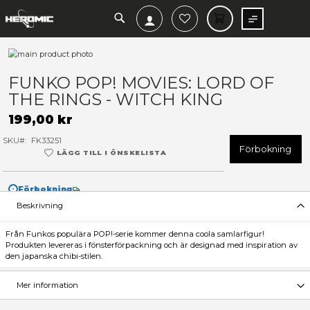
SEARCH
MIN V
Hoppa
till
Hoppa
slutet
till
FUNKO POP! MOVIES: LORD
av
början
THE RINGS - WITCH KING
bildgalleriet
av
bildgalleriet
199,00 kr
SKU
FK33251
F
LÄGG TILL I ÖNSKELISTA
Förbokning
Beskrivning
Från Funkos populära POP!-serie kommer denna coola samlarfi
Produkten levereras i fönsterförpackning och är designad med i