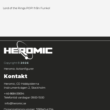
den japanska chibi-stilen.
Mer information
Funko POP! Movies: Lord of the Rings - Witch Kin
Lord of the Rings POP! från Funko!
Copyright ©
2026