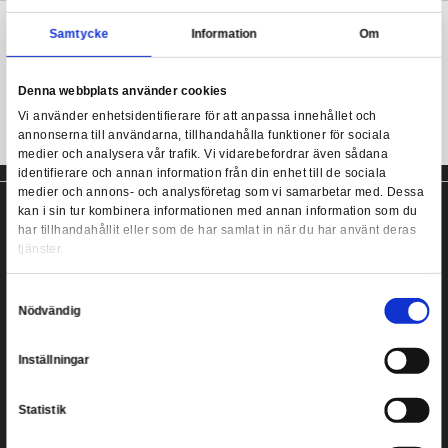
Produkten levereras i fönsterförpackning och är designad med i
den japanska chibi-stilen.
Funko POP! Racing: Formula 1 - Max Verstappen
Mer information
Samtycke
Information
Formula 1 POP! från Funko!
Denna webbplats använder cookies
Vi använder enhetsidentifierare för att anpassa innehållet
annonserna till användarna, tillhandahålla funktioner för s
medier och analysera vår trafik. Vi vidarebefordrar även 
identifierare och annan information från din enhet till de s
medier och annons- och analysföretag som vi samarbetar
kan i sin tur kombinera informationen med annan informat
har tillhandahållit eller som de har samlat in när du har a
tjänster.