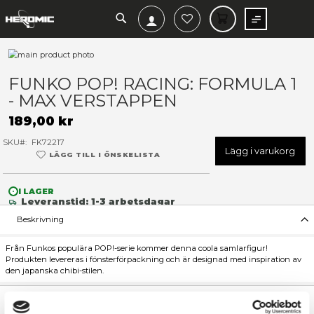
SEARCH
MIN V
Hoppa
till
Hoppa
slutet
till
FUNKO POP! RACING: FORM
av
början
- MAX VERSTAPPEN
bildgalleriet
av
bildgalleriet
189,00 kr
SKU
FK72217
Lägg 
LÄGG TILL I ÖNSKELISTA
I LAGER
Leveranstid: 1-3 arbetsdagar
Beskrivning
Från Funkos populära POP!-serie kommer denna coola samlarfi