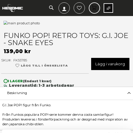
SEARCH
MIN V
Hoppa
till
Hoppa
slutet
till
FUNKO POP! RETRO TOYS: G.
av
början
- SNAKE EYES
bildgalleriet
av
bildgalleriet
139,00 kr
SKU
FK55785
Lägg 
LÄGG TILL I ÖNSKELISTA
I LAGER
(Endast
1
kvar)
Leveranstid: 1-3 arbetsdagar
Beskrivning
G.I. Joe POP! figur från Funko.