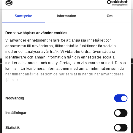
Från Funkos populära POP!-serie kommer denna coola samlarfi
Produkten levereras i fönsterförpackning och är designad med i
Funko POP! Retro Toys: G.I. Joe - Snake Eyes
den japanska chibi-stilen.
Mer information
Samtycke
Information
G.I. Joe POP! figur från Funko!
Denna webbplats använder cookies
Vi använder enhetsidentifierare för att anpassa innehållet
annonserna till användarna, tillhandahålla funktioner för s
medier och analysera vår trafik. Vi vidarebefordrar även 
identifierare och annan information från din enhet till de s
medier och annons- och analysföretag som vi samarbetar
kan i sin tur kombinera informationen med annan informat
har tillhandahållit eller som de har samlat in när du har a