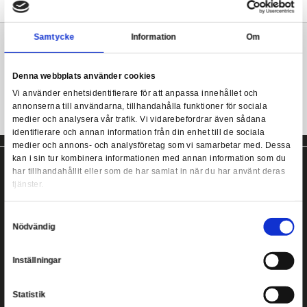
Från Funkos populära POP!-serie kommer denna coola samlarfi
Produkten levereras i fönsterförpackning och är designad med i
Funko POP! Rocks: Britney Spears - Britney Spear
den japanska chibi-stilen.
Mer information
Samtycke
Information
Britney Spears POP! figur från Funko!
Denna webbplats använder cookies
Vi använder enhetsidentifierare för att anpassa innehållet
annonserna till användarna, tillhandahålla funktioner för s
medier och analysera vår trafik. Vi vidarebefordrar även 
identifierare och annan information från din enhet till de s
medier och annons- och analysföretag som vi samarbetar
kan i sin tur kombinera informationen med annan informat
har tillhandahållit eller som de har samlat in när du har a