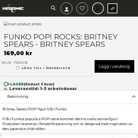
SEARCH
MIN V
Hoppa
till
Hoppa
slutet
till
FUNKO POP! ROCKS: BRITN
av
början
SPEARS - BRITNEY SPEARS
bildgalleriet
av
bildgalleriet
169,00 kr
SKU
FK61435
Lägg 
LÄGG TILL I ÖNSKELISTA
I LAGER
(Endast
3
kvar)
Leveranstid: 1-3 arbetsdagar
Beskrivning
Britney Spears POP! figur från Funko.