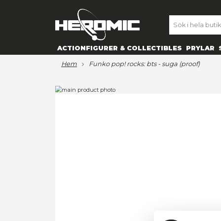
SE
ACTIONFIGURER & COLLECTIBL
hem
funko pop! rocks: bts - suga
Hoppa
till
Hoppa
slutet
till
av
början
bildgalleriet
av
bildgalleriet