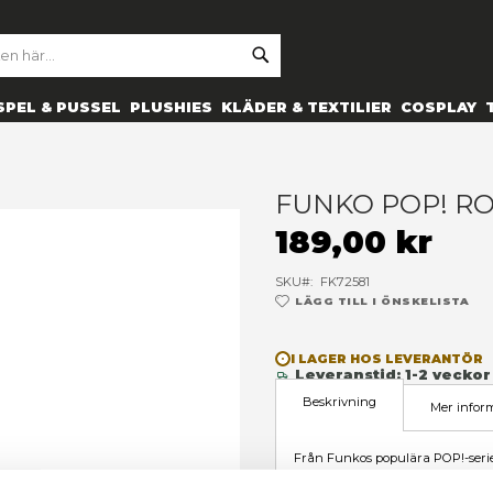
SE
ARCH
ES
PRYLAR
SPEL & PUSSEL
PLUSHIES
KLÄDER 
 (proof)
F
1
SK