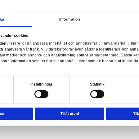
BTS
Samtycke
Information
a webbplats använder cookies
nvänder enhetsidentifierare för att anpassa innehållet och ann
sociala medier och analysera vår trafik. Vi vidarebefordrar äve
ocks: BTS - Suga (Proof)
enhet till de sociala medier och annons- och analysföretag so
rmationen med annan information som du har tillhandahållit el
ter.
esval