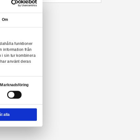
Beskrivning
Mer information
Från Funkos populära POP!-serie kommer denna coola samlarfigu
i fönsterförpackning och är designad med inspiration av den japan
 POP! från Funko!
Om
onserna till användarna, tillhandahålla funktioner
n sådana identifierare och annan information från
m vi samarbetar med. Dessa kan i sin tur kombinera
ler som de har samlat in när du har använt deras