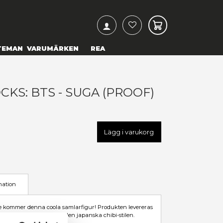
ARCH
& TEXTILIER
COSPLAY
TEMAN
VARUMÄRKEN
UNKO POP! ROCKS: BTS - SU
89,00 kr
U
FK72581
LÄGG TILL I ÖNSKELISTA
I LAGER HOS LEVERANTÖR
Leveranstid: 1-2 veckor