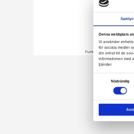
Denn
Vi a
för 
Funko POP! R
din 
info
tjäns
Samtyck