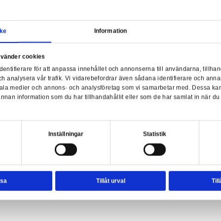
Samtycke
Information
Har
a webbplats använder cookies
nvänder enhetsidentifierare för att anpassa innehållet och ann
sociala medier och analysera vår trafik. Vi vidarebefordrar äve
ter - Minerva McGonagall with Hogwarts
enhet till de sociala medier och annons- och analysföretag so
rmationen med annan information som du har tillhandahållit el
ter.
esval