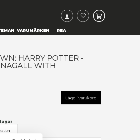
ARCH
& TEXTILIER
COSPLAY
TEMAN
VARUMÄRKEN
UNKO POP! TOWN: HARRY PO
INERVA MCGONAGALL WITH
OGWARTS
09,00 kr
U
FK65655
LÄGG TILL I ÖNSKELISTA