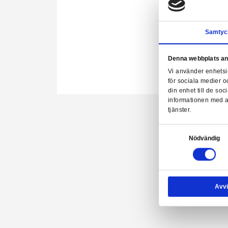
Denn
Vi a
för 
GM403 
din 
info
tjäns
Samtyck