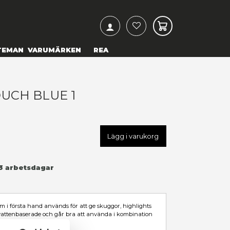
ARCH
& TEXTILIER
COSPLAY
TEMAN
VARUMÄRKEN
M403 REAL TOUCH BLUE 1
9,00 kr
U
GSI-GM-403
LÄGG TILL I ÖNSKELISTA
Leveranstid: 1-3 arbetsdagar
I LAGER
Beskrivning