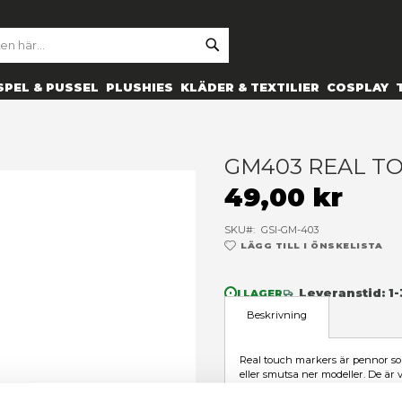
SE
ARCH
ES
PRYLAR
SPEL & PUSSEL
PLUSHIES
KLÄDER 
G
4
SK