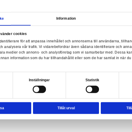
Samtycke
Information
a webbplats använder cookies
nvänder enhetsidentifierare för att anpassa innehållet och ann
sociala medier och analysera vår trafik. Vi vidarebefordrar äve
Real touch Blue 1
enhet till de sociala medier och annons- och analysföretag so
rmationen med annan information som du har tillhandahållit el
ter.
esval