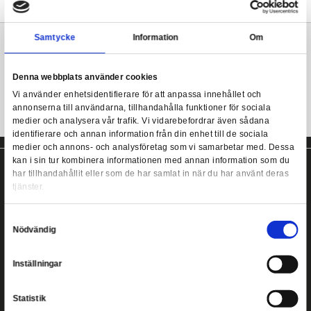
MINI EPICS av Weta Workshop: stiliserade vinylfigurer skapade
artister som arbetat med deras filmprojekt.
Gremlins - Stripe Mini Epics Vinyl Figure
3D skulpterad av Mauro Santini.
Mer information
Samtycke
Information
Gremlins figur från Weta!
Denna webbplats använder cookies
Vi använder enhetsidentifierare för att anpassa innehållet
annonserna till användarna, tillhandahålla funktioner för s
medier och analysera vår trafik. Vi vidarebefordrar även 
identifierare och annan information från din enhet till de s
medier och annons- och analysföretag som vi samarbetar
kan i sin tur kombinera informationen med annan informat
har tillhandahållit eller som de har samlat in när du har a