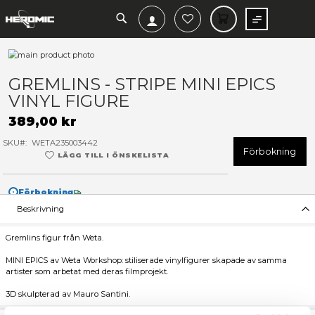
SEARCH
MIN V
Hoppa
till
Hoppa
slutet
till
GREMLINS - STRIPE MINI EP
av
början
VINYL FIGURE
bildgalleriet
av
bildgalleriet
389,00 kr
SKU
WETA235003442
F
LÄGG TILL I ÖNSKELISTA
Förbokning
Beskrivning
Gremlins figur från Weta.