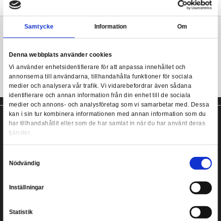
Innehåller en icke ätbar chokladgroda-replika som sedd i Hone
Sweetshop. Mosa den, sträck den eller bara beundra den på ditt 
Innehåller en detaljerad ask och ett Dumbledore Famous Witch
Harry Potter - Chocolate Frog Prop Replica
kort.
Mer information
Samtycke
Information
Chocolate Frog prop replica från Noble Collection!
Denna webbplats använder cookies
Vi använder enhetsidentifierare för att anpassa innehållet
annonserna till användarna, tillhandahålla funktioner för s
medier och analysera vår trafik. Vi vidarebefordrar även 
identifierare och annan information från din enhet till de s
medier och annons- och analysföretag som vi samarbetar
kan i sin tur kombinera informationen med annan informat
har tillhandahållit eller som de har samlat in när du har a