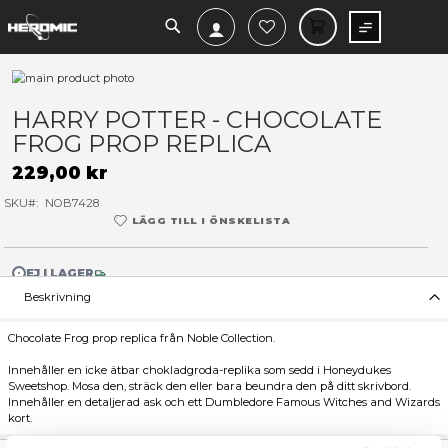
SEARCH
MIN V
Hoppa
till
Hoppa
slutet
till
HARRY POTTER - CHOCOLA
av
början
FROG PROP REPLICA
bildgalleriet
av
bildgalleriet
229,00 kr
SKU
NOB7428
LÄGG TILL I ÖNSKELISTA
EJ I LAGER
Beskrivning
Chocolate Frog prop replica från Noble Collection.