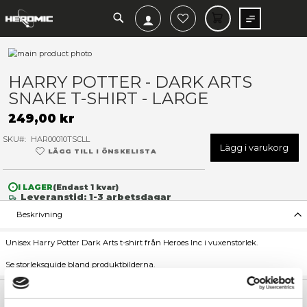
SEARCH
MIN V
Hoppa
till
Hoppa
slutet
till
HARRY POTTER - DARK ART
av
början
SNAKE T-SHIRT - LARGE
bildgalleriet
av
bildgalleriet
249,00 kr
SKU
HAR00010TSCLL
Lägg 
LÄGG TILL I ÖNSKELISTA
I LAGER
(Endast
1
kvar)
Leveranstid: 1-3 arbetsdagar
Beskrivning
Unisex Harry Potter Dark Arts t-shirt från Heroes Inc i vuxenstor