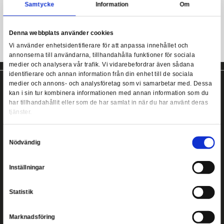
Se storleksguide bland produktbilderna.
Harry Potter - Dark Arts Snake T-Shirt - Large
Harry Potter t-shirt från Heroes Inc!
Samtycke
Information
Denna webbplats använder cookies
Vi använder enhetsidentifierare för att anpassa innehållet
annonserna till användarna, tillhandahålla funktioner för s
medier och analysera vår trafik. Vi vidarebefordrar även 
identifierare och annan information från din enhet till de s
medier och annons- och analysföretag som vi samarbetar
kan i sin tur kombinera informationen med annan informat
har tillhandahållit eller som de har samlat in när du har a
tjänster.
Copyright ©
2026
Heromic Actionfigurer